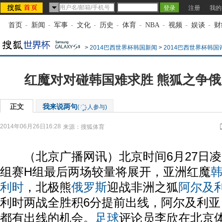
注册
我的
首页
-
新闻
-
军事
-
文化
-
历史
-
体育
-
NBA
-
视频
-
娱谈
-
财
>
2014巴西世界杯韩国新闻
>
2014巴西世界杯韩国
红魔对对碰韩国难求胜 熊狐之争
正文
我来说两句
(
人参与)
2014年06月26日16:28
来源：
搜狐体育
（北京广播网讯）北京时间6月27日凌
组赛H组最后两场较量将展开，亚洲红魔
利时
，北极熊
俄罗斯
迎战非洲之狐
阿尔及
利时两战全胜积6分提前出线，阿尔及利
都有出线的机会。
足球
评论员李欣在北京