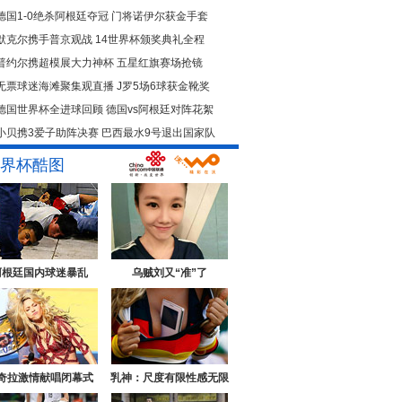
德国1-0绝杀阿根廷夺冠
门将诺伊尔获金手套
默克尔携手普京观战
14世界杯颁奖典礼全程
普约尔携超模展大力神杯
五星红旗赛场抢镜
无票球迷海滩聚集观直播
J罗5场6球获金靴奖
德国世界杯全进球回顾
德国vs阿根廷对阵花絮
小贝携3爱子助阵决赛
巴西最水9号退出国家队
界杯酷图
阿根廷国内球迷暴乱
乌贼刘又“准”了
奇拉激情献唱闭幕式
乳神：尺度有限性感无限