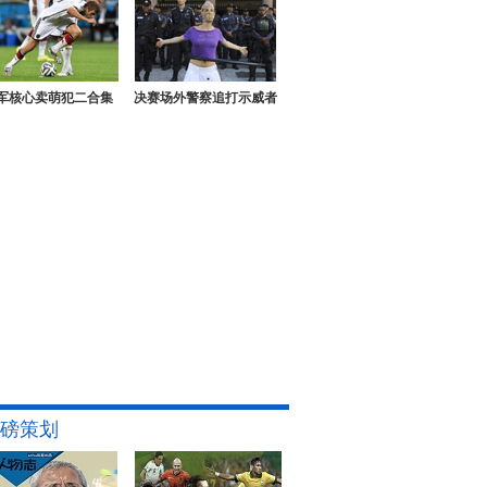
军核心卖萌犯二合集
决赛场外警察追打示威者
磅策划