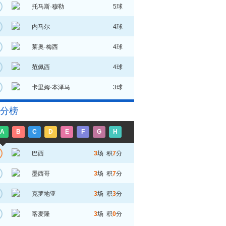
托马斯·穆勒
5球
内马尔
4球
莱奥·梅西
4球
范佩西
4球
卡里姆·本泽马
3球
分榜
A
B
C
D
E
F
G
H
巴西
3
场 积
7
分
墨西哥
3
场 积
7
分
克罗地亚
3
场 积
3
分
喀麦隆
3
场 积
0
分