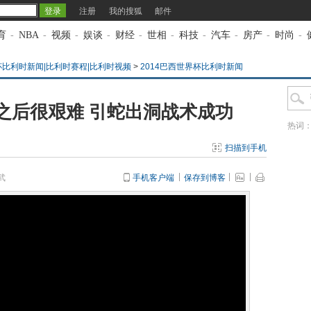
注册
我的搜狐
邮件
育
-
NBA
-
视频
-
娱谈
-
财经
-
世相
-
科技
-
汽车
-
房产
-
时尚
-
杯比利时新闻|比利时赛程|比利时视频
>
2014巴西世界杯比利时新闻
之后很艰难 引蛇出洞战术成功
热词
扫描到手机
武
手机客户端
保存到博客