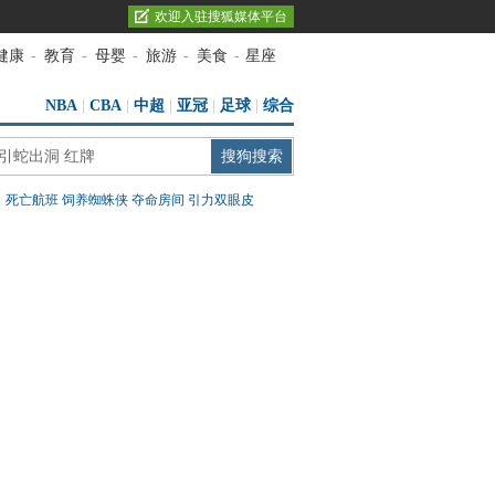
欢迎入驻搜狐媒体平台
健康
-
教育
-
母婴
-
旅游
-
美食
-
星座
NBA
|
CBA
|
中超
|
亚冠
|
足球
|
综合
：
死亡航班
饲养蜘蛛侠
夺命房间
引力双眼皮