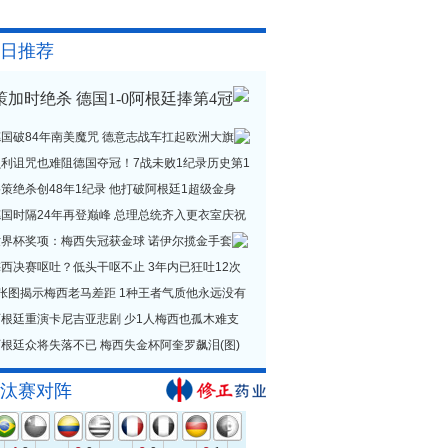
日推荐
策加时绝杀 德国1-0阿根廷捧第4冠
德国破84年南美魔咒 德意志战车扛起欧洲大旗
贝利诅咒也难阻德国夺冠！7战未败1纪录历史第1
策绝杀创48年1纪录 他打破阿根廷1超级金身
德国时隔24年再登巅峰 总理总统齐入更衣室庆祝
世界杯奖项：梅西失冠获金球 诺伊尔揽金手套
西决赛呕吐？低头干呕不止 3年内已狂吐12次
1张图揭示梅西老马差距 1种王者气质他永远没有
阿根廷重演卡尼吉亚悲剧 少1人梅西也孤木难支
根廷众将失落不已 梅西失金杯阿奎罗飙泪(图)
汰赛对阵