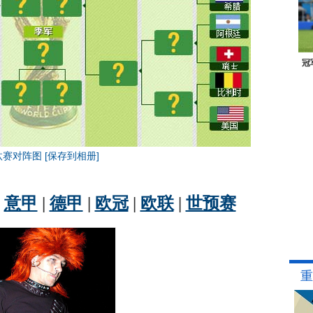
冠
汰赛对阵图
[保存到相册]
重