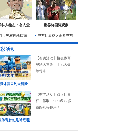
界杯人物志：名人堂
世界杯国脚观察
西世界杯观战指南
巴西世界杯之走遍巴西
彩活动
【有奖活动】搜狐体育
里约大冒险，手机大奖
等你拿！
狐体育里约大冒险
【有奖活动】点兵世界
杯，赢取iphone5s，多
重好礼等你来！
狐体育梦幻足球经理