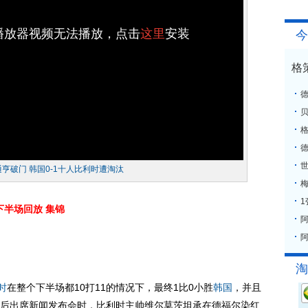
h播放器视频无法播放，点击
这里
安装
今
格
格
通亨破门 韩国0-1十人比利时遭淘汰
梅
下半场回放
集锦
阿
淘
时
在整个下半场都10打11的情况下，最终1比0小胜
韩国
，并且
后出席新闻发布会时，比利时主帅维尔莫茨坦承在德福尔染红