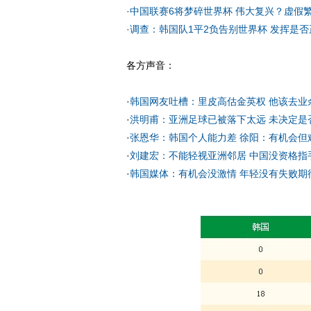
·
中国联赛6将梦碎世界杯 伟大复兴？虚假
·
调查：韩国队1平2负告别世界杯 发挥是否
各方声音：
·
韩国网友吐槽：里皮高估金英权 他该去业
·
洪明甫：亚洲足球已被落下太远 未决定是
·
张恩华：韩国个人能力差 徐阳：有机会但
·
刘建宏：不能轻视亚洲邻居 中国没资格指
·
韩国媒体：有机会没激情 年轻没有失败期