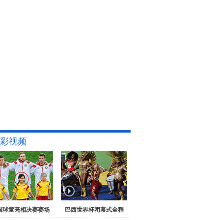
彩视频
国球童亮相决赛赛场
巴西世界杯闭幕式全程