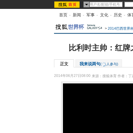
首页
-
新闻
-
军事
-
文化
-
历史
-
体
>
2014巴西世界
比利时主帅：红牌
正文
我来说两句
(
人参与)
2014年06月27日08:00
来源：
搜狐体育
作者：丁