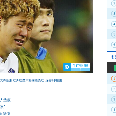
2
3
4
5
6
积
2
1
大将落泪 欧洲红魔大将踩踏染红
[保存到相册]
2
3
队齐垫底
累”
4
吞孽债