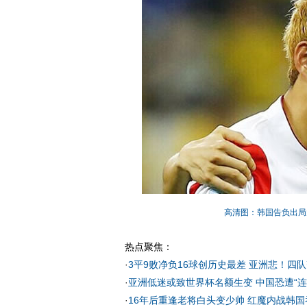
高清图：韩国告负出局
热点聚焦：
·
3平9败净负16球创历史最差 亚洲悲！四
·
亚洲低迷或致世界杯名额生变 中国恐遭“连
·
16年后重逢老将白头变少帅 红魔内战韩国