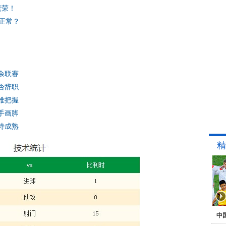
繁荣！
正常？
余联赛
否辞职
难把握
手画脚
待成熟
精
中