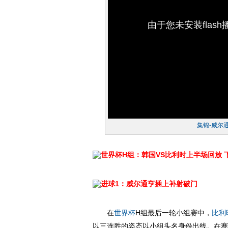
由于您未安装flas
集锦-威尔
世界杯H组：韩国VS比利时上半场回放
进球1：威尔通亨插上补射破门
在
世界杯
H组最后一轮小组赛中，
比利
以三连胜的姿态以小组头名身份出线。在赛