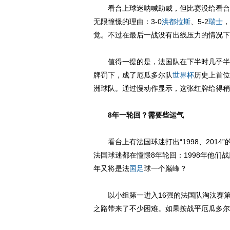
看台上球迷呐喊助威，但比赛没给看台上
无限憧憬的理由：3-0
洪都拉斯
、5-2
瑞士
，
觉。不过在最后一战没有出线压力的情况下
值得一提的是，法国队在下半时几乎半
牌罚下，成了厄瓜多尔队
世界杯
历史上首位
洲球队。通过慢动作显示，这张红牌给得稍
8年一轮回？需要些运气
看台上有法国球迷打出“1998、2014
法国球迷都在憧憬8年轮回：1998年他们战
年又将是法
国足
球一个巅峰？
以小组第一进入16强的法国队淘汰赛第
之路带来了不少困难。如果按战平厄瓜多尔