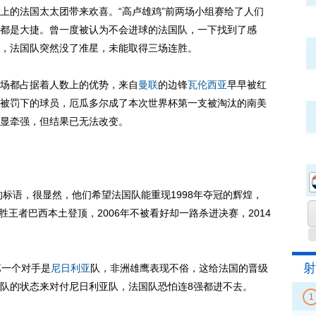
的法国太太团带来欢喜。“高卢雄鸡”前两场小组赛给了人们
都是大捷。曾一度被认为不会进球的法国队，一下找到了感
，法国队突然没了准星，未能取得三场连胜。
场都占据着人数上的优势，来自
曼联
的边锋
瓦伦西亚
早早被红
被罚下的球员，厄瓜多尔成了本次世界杯第一支被淘汰的南美
显牵强，但结果已无法改变。
”的标语，很显然，他们希望法国队能重现1998年夺冠的辉煌，
胜王者巴西本土登顶，2006年不被看好却一路杀进决赛，2014
射
一个对手是
尼日利亚
队，非洲雄鹰表现不俗，这给法国的晋级
队的状态来对付尼日利亚队，法国队恐怕连8强都进不去。
1