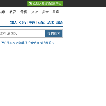
欢迎入驻搜狐媒体平台
健康
-
教育
-
母婴
-
旅游
-
美食
-
星座
NBA
|
CBA
|
中超
|
亚冠
|
足球
|
综合
：
死亡航班
饲养蜘蛛侠
夺命房间
引力双眼皮