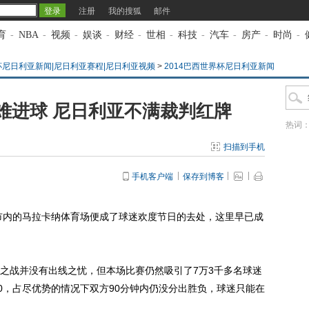
注册
我的搜狐
邮件
育
-
NBA
-
视频
-
娱谈
-
财经
-
世相
-
科技
-
汽车
-
房产
-
时尚
-
界杯尼日利亚新闻|尼日利亚赛程|尼日利亚视频
>
2014巴西世界杯尼日利亚新闻
难进球 尼日利亚不满裁判红牌
热词
扫描到手机
手机客户端
保存到博客
市内的马拉卡纳体育场便成了球迷欢度节日的去处，这里早已成
之战并没有出线之忧，但本场比赛仍然吸引了7万3千多名球迷
0，占尽优势的情况下双方90分钟内仍没分出胜负，球迷只能在