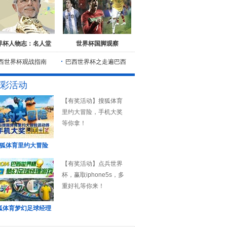
界杯人物志：名人堂
世界杯国脚观察
西世界杯观战指南
巴西世界杯之走遍巴西
彩活动
【有奖活动】搜狐体育
里约大冒险，手机大奖
等你拿！
狐体育里约大冒险
【有奖活动】点兵世界
杯，赢取iphone5s，多
重好礼等你来！
狐体育梦幻足球经理