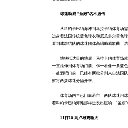
球迷助威 “圣殿”名不虚传
从科帕卡巴纳海滩到马拉卡纳体育场需要
边身着法国传统蓝色球衣和厄瓜多尔黄色球
看到成群结队的球迷团体高唱助威歌曲，浩
地铁抵达目的地后，马拉卡纳体育场就赫
一直延伸到体育场门前。乍一看像一条蓝色
一处酒吧门前，已经有两批分别来自法国队
察将两拨球迷分隔开来。
体育场内早已门庭若市，两队球迷用球衣
着科帕卡巴纳海滩那样迸发出巨响，“圣殿”
11打10 高卢雄鸡哑火