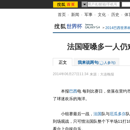
首页
-
新闻
-
军事
-
文化
-
历史
-
体
>
2014巴西世
法国哑嗓多一人仍
正文
我来说两句
(
人参与)
2014年06月27日11:34
来源：
大连晚报
本报
巴西
电 每到比赛日，坐落在里约
了球迷欢乐的海洋。
小组赛最后一战，
法国
队与
厄瓜多尔
队
到场观战，只可惜法国队整个下半场11打1
看台上自娱自乐。