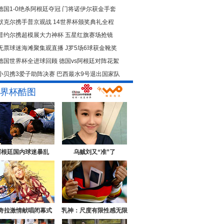
德国1-0绝杀阿根廷夺冠
门将诺伊尔获金手套
默克尔携手普京观战
14世界杯颁奖典礼全程
普约尔携超模展大力神杯
五星红旗赛场抢镜
无票球迷海滩聚集观直播
J罗5场6球获金靴奖
德国世界杯全进球回顾
德国vs阿根廷对阵花絮
小贝携3爱子助阵决赛
巴西最水9号退出国家队
界杯酷图
阿根廷国内球迷暴乱
乌贼刘又“准”了
奇拉激情献唱闭幕式
乳神：尺度有限性感无限