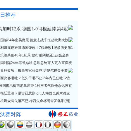
日推荐
策加时绝杀 德国1-0阿根廷捧第4冠
德国破84年南美魔咒 德意志战车扛起欧洲大旗
贝利诅咒也难阻德国夺冠！7战未败1纪录历史第1
策绝杀创48年1纪录 他打破阿根廷1超级金身
德国时隔24年再登巅峰 总理总统齐入更衣室庆祝
世界杯奖项：梅西失冠获金球 诺伊尔揽金手套
西决赛呕吐？低头干呕不止 3年内已狂吐12次
1张图揭示梅西老马差距 1种王者气质他永远没有
阿根廷重演卡尼吉亚悲剧 少1人梅西也孤木难支
根廷众将失落不已 梅西失金杯阿奎罗飙泪(图)
汰赛对阵