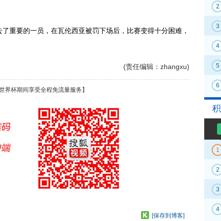
2
3
了重要的一员，在瓦伦西亚被罚下场后，比赛变得十分困难，
4
5
(责任编辑：zhangxu)
6
世界杯期间享受全程免流量服务】
积
1
2
3
4
[保存到博客]