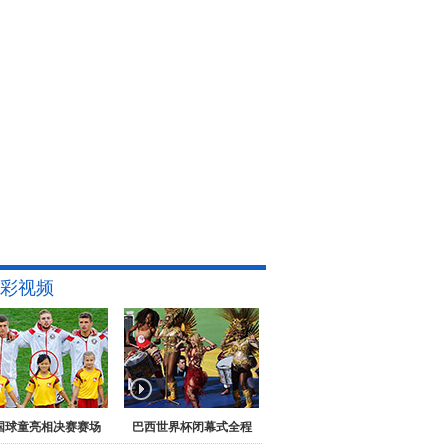
彩视频
国球童亮相决赛赛场
巴西世界杯闭幕式全程