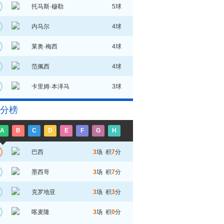
托马斯·穆勒
5球
内马尔
4球
莱奥·梅西
4球
范佩西
4球
卡里姆·本泽马
3球
分榜
A
B
C
D
E
F
G
H
巴西
3
场 积
7
分
墨西哥
3
场 积
7
分
克罗地亚
3
场 积
3
分
喀麦隆
3
场 积
0
分