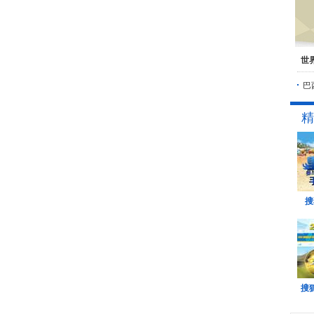
世
巴
精
搜
搜