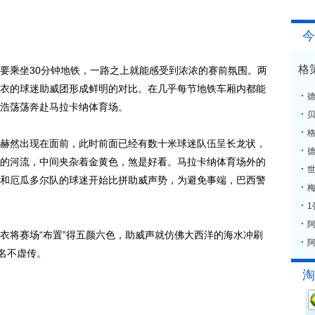
今
格
乘坐30分钟地铁，一路之上就能感受到浓浓的赛前氛围。两
衣的球迷助威团形成鲜明的对比。在几乎每节地铁车厢内都能
浩荡荡奔赴马拉卡纳体育场。
格
然出现在面前，此时前面已经有数十米球迷队伍呈长龙状，
的河流，中间夹杂着金黄色，煞是好看。马拉卡纳体育场外的
和厄瓜多尔队的球迷开始比拼助威声势，为避免事端，巴西警
梅
将赛场“布置”得五颜六色，助威声就仿佛大西洋的海水冲刷
阿
名不虚传。
淘