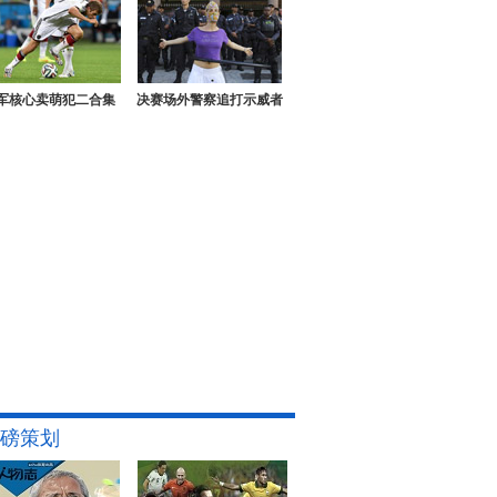
军核心卖萌犯二合集
决赛场外警察追打示威者
磅策划