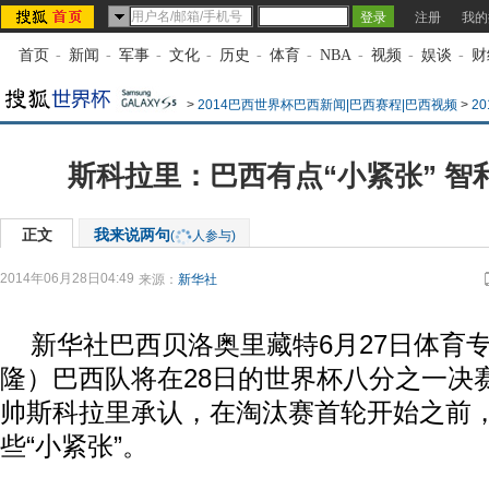
注册
我的
首页
-
新闻
-
军事
-
文化
-
历史
-
体育
-
NBA
-
视频
-
娱谈
-
财
>
2014巴西世界杯巴西新闻|巴西赛程|巴西视频
>
2
斯科拉里：巴西有点“小紧张” 智
正文
我来说两句
(
人参与)
2014年06月28日04:49
来源：
新华社
新华社巴西贝洛奥里藏特6月27日体育
隆）巴西队将在28日的世界杯八分之一决
帅斯科拉里承认，在淘汰赛首轮开始之前
些“小紧张”。