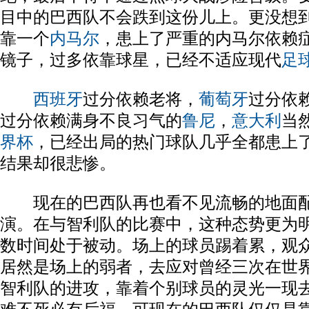
目中的巴西队不会跌到这份儿上。更没想
靠一个
内马尔
，患上了严重的内马尔依赖
镜子，过多依靠球星，已经不适应现代
足
西班牙
过分依赖老将，
葡萄牙
过分依
过分依赖满身不良习气的
鲁尼
，
意大利
当
界杯
，已经出局的热门球队几乎全都患上了
结果却很悲惨。
现在的巴西队再也看不见流畅的地面配
演。在与智利队的比赛中，这种态势更为
数时间处于被动。场上的球员踢着累，观
居然是场上的弱者，去应对曾经三次在世
智利队的进攻，靠着个别球员的灵光一现