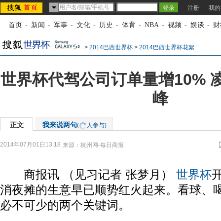
注册
我的
首页
-
新闻
-
军事
-
文化
-
历史
-
体育
-
NBA
-
视频
-
娱谈
-
财
>
2014巴西世界杯
>
2014巴西世界杯花絮
世界杯代驾公司订单量增10% 
峰
正文
我来说两句
(
人参与)
2014年07月01日13:18
来源：
杭州网-每日商报
商报讯 （见习记者 张梦月）
世界杯
消夜摊的生意早已顺势红火起来。看球、
必不可少的两个关键词。