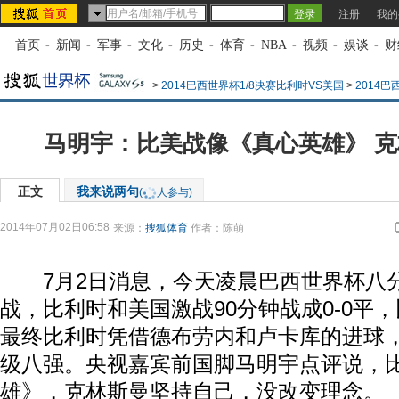
注册
我的
首页
-
新闻
-
军事
-
文化
-
历史
-
体育
-
NBA
-
视频
-
娱谈
-
财
>
2014巴西世界杯1/8决赛比利时VS美国
>
2014
马明宇：比美战像《真心英雄》 
正文
我来说两句
(
人参与)
2014年07月02日06:58
来源：
搜狐体育
作者：陈萌
7月2日消息，今天凌晨巴西世界杯八
战，比利时和美国激战90分钟战成0-0平
最终比利时凭借德布劳内和卢卡库的进球，
级八强。央视嘉宾前国脚马明宇点评说，
雄》，克林斯曼坚持自己，没改变理念。