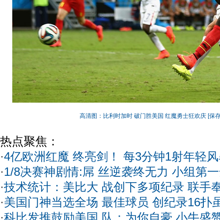
高清图：比利时加时 破门胜美国 红魔勇士狂欢庆
[保
热点聚焦：
·
4亿欧洲红魔 终亮剑！ 每3分钟1射年轻
·
1/8决赛神剧情:屌 丝逆袭终无力 小组第
·
技术统计：美比大 战创下多项纪录 联手奉
·
美国门神当选全场 最佳球员 创纪录16扑
·
科比发推鼓励美国 队：为你自豪 小牛盛