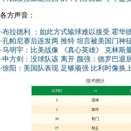
各方声音：
·
布拉德利 ：如此方式输球难以接受 霍华
·
孔帕尼赛后连发两 推特 坦言被美国门神征
·
马明宇：比美战像 《真心英雄》 克林斯
·
申方剑：没球队该 离开 颜强：德罗巴退
·
徐阳：美国队表现 足够顽强 比利时像换