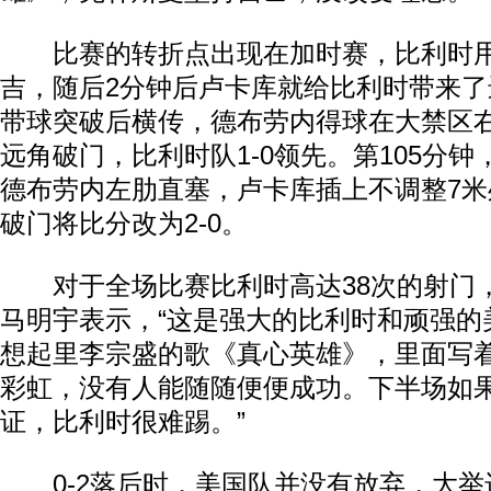
比赛的转折点出现在加时赛，比利时用
吉，随后2分钟后卢卡库就给比利时带来
带球突破后横传，德布劳内得球在大禁区
远角破门，比利时队1-0领先。第105分
德布劳内左肋直塞，卢卡库插上不调整7
破门将比分改为2-0。
对于全场比赛比利时高达38次的射门
马明宇表示，“这是强大的比利时和顽强的
想起里李宗盛的歌《真心英雄》，里面写
彩虹，没有人能随随便便成功。下半场如
证，比利时很难踢。”
0-2落后时，美国队并没有放弃，大举进