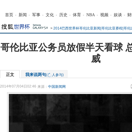
首页
-
新闻
-
军事
-
文化
-
历史
-
体育
-
NBA
-
视频
-
娱谈
-
财
>
2014巴西世界杯哥伦比亚新闻|哥伦比亚赛程|哥
哥伦比亚公务员放假半天看球 
威
正文
我来说两句
(
人参与)
2014年07月04日02:46
来源：
中国新闻网