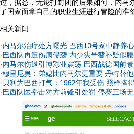
过，据悉，无论打封闭的后果如何，内马
了国家而拿自己的职业生涯进行冒险的准
相关新闻
·
内马尔治疗处方曝光 巴西10号家中静养
·
巴西队再遭伤病侵袭 内少头号替补疑似
·
内马尔伤退引博彩业震荡 巴西战德国前
·
穆里尼奥：弟媳比内马尔更重要 丹特替
·
贝利为巴西打气：1962年我受伤 照样捧
·
巴西队医拳击对方前锋引处罚 停赛三场