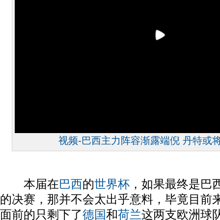
视频-巴西主力阵容渐露端倪 丹特或
本届在
巴西
的
世界杯
，如果最终是巴
的决赛，那并不会太出乎意料，毕竟目前
面前的只剩下了
德国
和
荷兰
这两支欧洲球