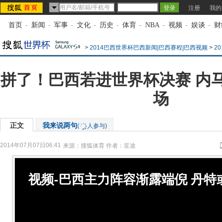
注册
我的
首页
-
新闻
-
军事
-
文化
-
历史
-
体育
-
NBA
-
视频
-
娱谈
-
财
>
2014巴西世界杯巴西新闻|巴西赛程|巴西视频
>
2
拼了！巴西若进世界杯决赛 内
场
正文
我来说两句
(
人参与)
2014年07月07日06:41
来源：
搜狐体育
作者：笙途
视频-巴西主力阵容渐露端倪 丹特