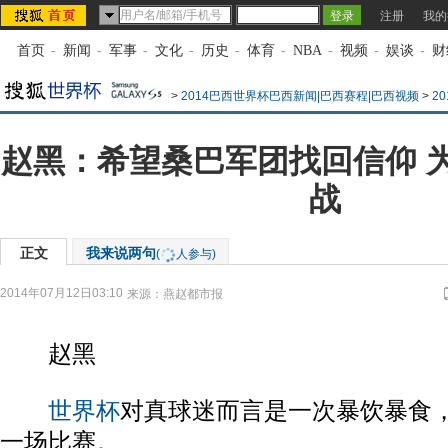
注册
我的
首页
-
新闻
-
军事
-
文化
-
历史
-
体育
-
NBA
-
视频
-
娱谈
-
财
>
2014巴西世界杯巴西新闻|巴西赛程|巴西视频
>
2
赵黑：希望桑巴军团找回信仰 
战
正文
我来说两句
(
人参与)
2014年07月12日03:10
来源：
燕赵都市报
赵黑
世界杯
对真球迷而言是一次暴饮暴食
一场比赛。