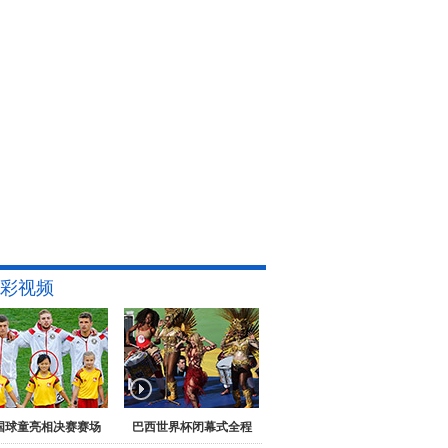
彩视频
国球童亮相决赛赛场
巴西世界杯闭幕式全程