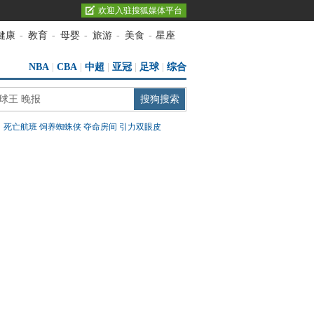
欢迎入驻搜狐媒体平台
健康
-
教育
-
母婴
-
旅游
-
美食
-
星座
NBA
|
CBA
|
中超
|
亚冠
|
足球
|
综合
：
死亡航班
饲养蜘蛛侠
夺命房间
引力双眼皮