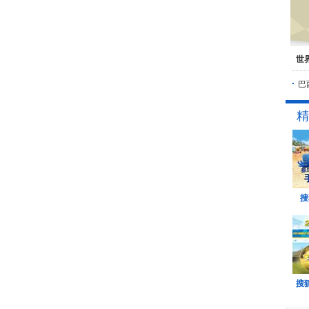
世
巴
精
搜
搜