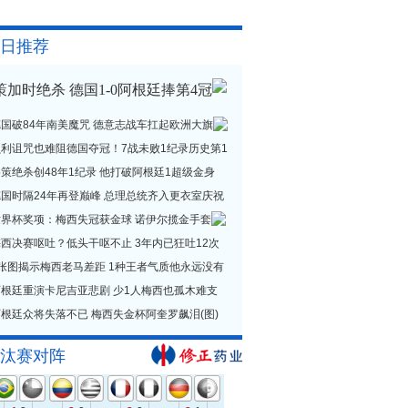
日推荐
策加时绝杀 德国1-0阿根廷捧第4冠
德国破84年南美魔咒 德意志战车扛起欧洲大旗
贝利诅咒也难阻德国夺冠！7战未败1纪录历史第1
策绝杀创48年1纪录 他打破阿根廷1超级金身
德国时隔24年再登巅峰 总理总统齐入更衣室庆祝
世界杯奖项：梅西失冠获金球 诺伊尔揽金手套
西决赛呕吐？低头干呕不止 3年内已狂吐12次
1张图揭示梅西老马差距 1种王者气质他永远没有
阿根廷重演卡尼吉亚悲剧 少1人梅西也孤木难支
根廷众将失落不已 梅西失金杯阿奎罗飙泪(图)
汰赛对阵