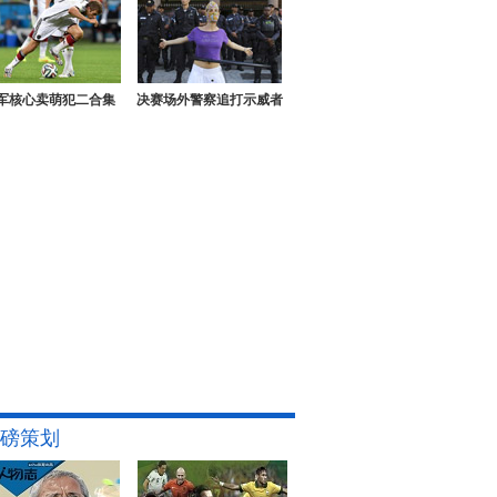
军核心卖萌犯二合集
决赛场外警察追打示威者
磅策划