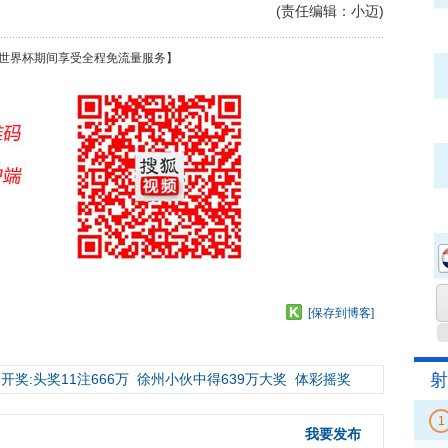
(责任编辑：小迈)
世界杯期间享受全程免流量服务】
[保存到博客]
射
开奖:头奖11注666万
徐州小伙中得639万大奖
体彩摇奖
1
我要发布