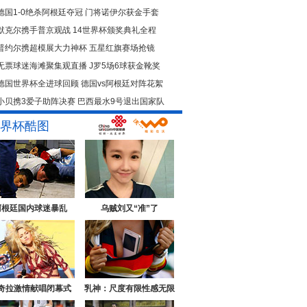
德国1-0绝杀阿根廷夺冠
门将诺伊尔获金手套
默克尔携手普京观战
14世界杯颁奖典礼全程
普约尔携超模展大力神杯
五星红旗赛场抢镜
无票球迷海滩聚集观直播
J罗5场6球获金靴奖
德国世界杯全进球回顾
德国vs阿根廷对阵花絮
小贝携3爱子助阵决赛
巴西最水9号退出国家队
界杯酷图
阿根廷国内球迷暴乱
乌贼刘又“准”了
奇拉激情献唱闭幕式
乳神：尺度有限性感无限