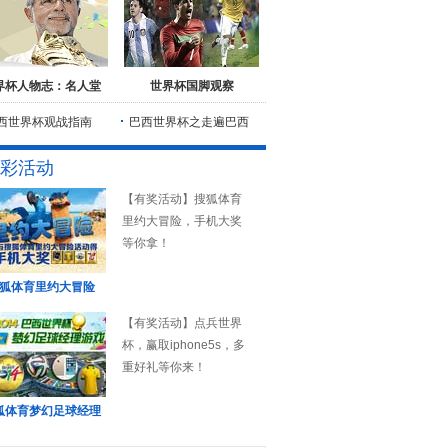
界杯人物志：名人堂
世界杯国脚观察
西世界杯观战指南
巴西世界杯之走遍巴西
彩活动
【有奖活动】搜狐体育
里约大冒险，手机大奖
等你拿！
狐体育里约大冒险
【有奖活动】点兵世界
杯，赢取iphone5s，多
重好礼等你来！
狐体育梦幻足球经理