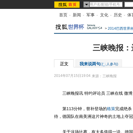
首页
-
新闻
-
军事
-
文化
-
历史
-
体
>
2014巴西世界
三峡晚报：
正文
我来说两句
(
人参与)
2014年07月15日19:04
来源：
三峡晚报
三峡晚报讯 特约评论员 三峡在线 微博
第113分钟，替补登场的
格策
完成绝杀
待，德国队在南美洲这片神奇的土地上夺冠
关于这场比赛，有太多值得一说。德国