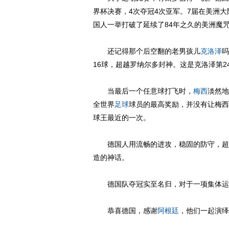
界杯决赛，4次夺冠4次亚军。7届在美洲
国人一举打破了延续了84年之久的美洲魔
还记得那个后空翻的老男孩儿
克洛泽
吗
16球，超越罗纳尔多封神。这是克洛泽第2
当最后一个任意球打飞时，
梅西
淡然地
全世界
足球
球员的最高奖励，并没有让梅西
球王最近的一次。
德国人用流畅的进攻，稳固的防守，超强
造的神话。
德国队夺冠实至名归，对于一项集体运动
恭喜德国，感谢
阿根廷
，他们一起演绎