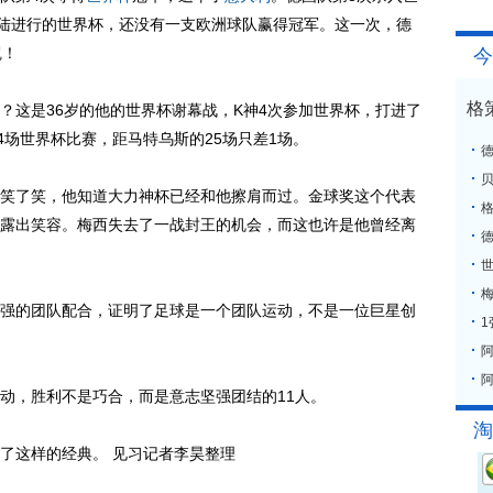
大陆进行的世界杯，还没有一支欧洲球队赢得冠军。这一次，德
咒！
今
格
？这是36岁的他的世界杯谢幕战，K神4次参加世界杯，打进了
4场世界杯比赛，距马特乌斯的25场只差1场。
笑了笑，他知道大力神杯已经和他擦肩而过。金球奖这个代表
格
露出笑容。梅西失去了一战封王的机会，而这也许是他曾经离
梅
的团队配合，证明了足球是一个团队运动，不是一位巨星创
阿
，胜利不是巧合，而是意志坚强团结的11人。
淘
了这样的经典。 见习记者李昊整理