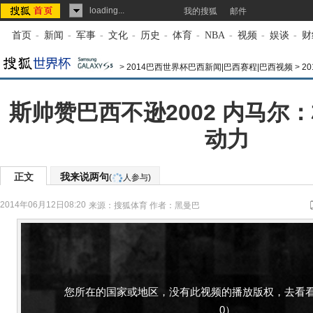
loading...
我的搜狐
邮件
首页
-
新闻
-
军事
-
文化
-
历史
-
体育
-
NBA
-
视频
-
娱谈
-
财
>
2014巴西世界杯巴西新闻|巴西赛程|巴西视频
>
2
斯帅赞巴西不逊2002 内马尔
动力
正文
我来说两句
(
人参与)
2014年06月12日08:20
来源：
搜狐体育
作者：黑曼巴
您所在的国家或地区，没有此视频的播放版权，去看看
0）