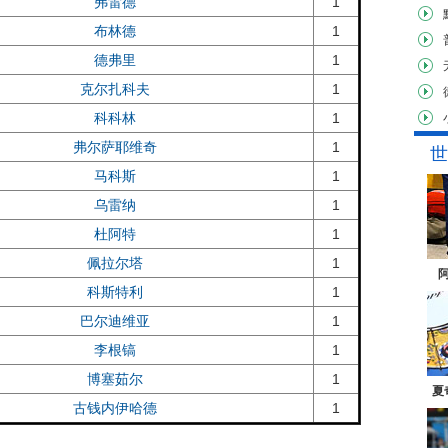
弗雷德
1
布林德
1
德弗里
1
克尔扎科夫
1
科科林
1
弗尔萨耶维奇
1
世
马科斯
1
乌雷纳
1
杜阿特
1
佩拉尔塔
1
科斯特利
1
巴尔迪维亚
1
李根镐
1
博塞茹尔
1
夏
古钱内伊哈德
1