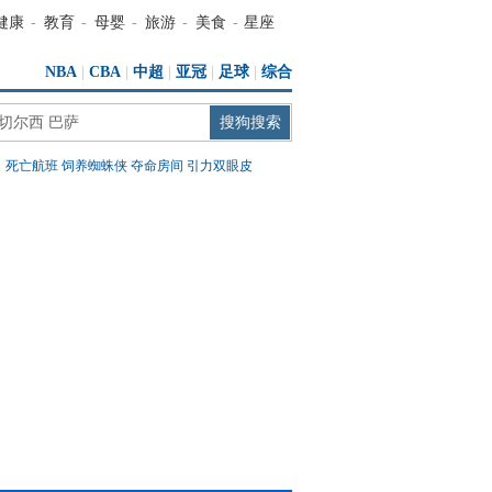
健康
-
教育
-
母婴
-
旅游
-
美食
-
星座
NBA
|
CBA
|
中超
|
亚冠
|
足球
|
综合
：
死亡航班
饲养蜘蛛侠
夺命房间
引力双眼皮