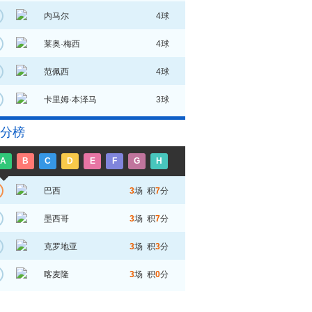
内马尔
4球
莱奥·梅西
4球
范佩西
4球
卡里姆·本泽马
3球
分榜
A
B
C
D
E
F
G
H
巴西
3
场 积
7
分
墨西哥
3
场 积
7
分
克罗地亚
3
场 积
3
分
喀麦隆
3
场 积
0
分