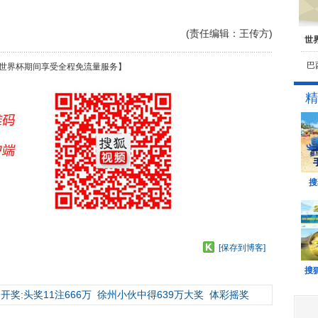
(责任编辑：王传方)
世
巴
世界杯期间享受全程免流量服务】
精
搜
[保存到博客]
搜
开奖:头奖11注666万
徐州小伙中得639万大奖
体彩摇奖