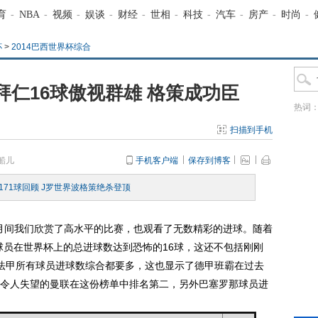
育
-
NBA
-
视频
-
娱谈
-
财经
-
世相
-
科技
-
汽车
-
房产
-
时尚
-
杯
>
2014巴西世界杯综合
仁16球傲视群雄 格策成功臣
热词
扫描到手机
船儿
手机客户端
保存到博客
171球回顾 J罗世界波格策绝杀登顶
月间我们欣赏了高水平的比赛，也观看了无数精彩的进球。随着
球员在世界杯上的总进球数达到恐怖的16球，这还不包括刚刚
法甲所有球员进球数综合都要多，这也显示了德甲班霸在过去
令人失望的曼联在这份榜单中排名第二，另外巴塞罗那球员进
。