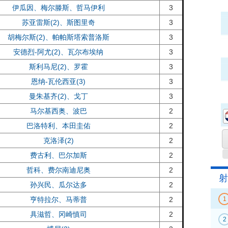
伊瓜因、梅尔滕斯、哲马伊利
3
苏亚雷斯(2)、斯图里奇
3
胡梅尔斯(2)、帕帕斯塔索普洛斯
3
安德烈-阿尤(2)、瓦尔布埃纳
3
斯利马尼(2)、罗霍
3
恩纳-瓦伦西亚(3)
3
曼朱基齐(2)、戈丁
3
马尔基西奥、波巴
2
巴洛特利、本田圭佑
2
克洛泽(2)
2
费古利、巴尔加斯
2
哲科、费尔南迪尼奥
2
射
孙兴民、瓜尔达多
2
亨特拉尔、马蒂普
2
1
具滋哲、冈崎慎司
2
2