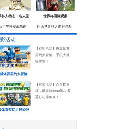
界杯人物志：名人堂
世界杯国脚观察
西世界杯观战指南
巴西世界杯之走遍巴西
彩活动
【有奖活动】搜狐体育
里约大冒险，手机大奖
等你拿！
狐体育里约大冒险
【有奖活动】点兵世界
杯，赢取iphone5s，多
重好礼等你来！
狐体育梦幻足球经理