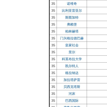
35
诺维奇
35
比利亚雷亚尔
35
斯图加特
35
弗赖堡
35
柏林赫塔
35
门兴格拉德巴赫
35
皇家社会
35
里尔
35
科英布拉大学
35
凯尔特人
35
格拉纳达
35
加拉塔萨雷
35
贝西克塔斯
35
河床
35
巴西国际