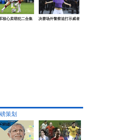
军核心卖萌犯二合集
决赛场外警察追打示威者
磅策划