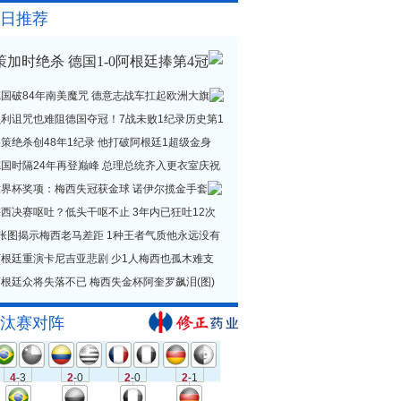
日推荐
策加时绝杀 德国1-0阿根廷捧第4冠
德国破84年南美魔咒 德意志战车扛起欧洲大旗
贝利诅咒也难阻德国夺冠！7战未败1纪录历史第1
策绝杀创48年1纪录 他打破阿根廷1超级金身
德国时隔24年再登巅峰 总理总统齐入更衣室庆祝
世界杯奖项：梅西失冠获金球 诺伊尔揽金手套
西决赛呕吐？低头干呕不止 3年内已狂吐12次
1张图揭示梅西老马差距 1种王者气质他永远没有
阿根廷重演卡尼吉亚悲剧 少1人梅西也孤木难支
根廷众将失落不已 梅西失金杯阿奎罗飙泪(图)
汰赛对阵
4
-3
2
-0
2
-0
2
-1