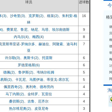
球员
进球数
今
本(3)、沙奇里(3)、克罗斯(2)、格策(2)、朱利安-格
16
格
林
(4)、费莱尼、鲁尼、纳尼、马塔、埃尔南德斯
9
内马尔(4)、梅西(4)
8
格
、克里斯蒂亚诺-罗纳尔多、赫迪拉、阿隆索、迪马利
7
亚
许尔勒(3)、奥斯卡(2)、托雷斯
6
梅
罗德里格斯(6)
6
德佩(2)、鲁伊斯(2)、韦纳尔杜姆
5
阿
路易斯(2)、卡瓦尼、马图伊迪、蒂亚戈-席尔瓦
5
佩里西奇(2)、奥利奇、德布劳内
4
淘
马丁内斯(2)、金特罗、瓦雷拉
4
桑切斯(2)、吉鲁、厄齐尔
4
热尔维尼奥(2)、皮亚尼奇
3