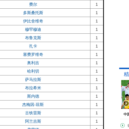
费尔
1
多斯桑托斯
1
伊比舍维奇
1
穆罕穆迪
1
布鲁克斯
1
扎卡
1
塞费罗维奇
1
奥利吉
1
哈利切
1
精
萨马拉斯
1
布拉希米
1
斯内德
1
杰梅因-琼斯
1
古铁雷斯
1
中
阿兰吉斯
1