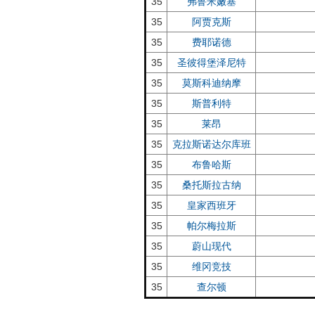
35
弗鲁米嫩塞
35
阿贾克斯
35
费耶诺德
35
圣彼得堡泽尼特
35
莫斯科迪纳摩
35
斯普利特
35
莱昂
35
克拉斯诺达尔库班
35
布鲁哈斯
35
桑托斯拉古纳
35
皇家西班牙
35
帕尔梅拉斯
35
蔚山现代
35
维冈竞技
35
查尔顿