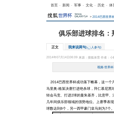
首页
-
新闻
-
军事
-
文化
-
历史
-
体
>
2014巴西世界
俱乐部进球排名：拜
正文
我来说两句
(
人参与)
2014年07月14日06:09
来源：
搜狐体育
作者：小
视频-世界杯
2014巴西世界杯成功落下帷幕，这一个
马里奥-格策决赛打进绝杀球，拜仁慕尼黑
转会马竞、打进2球的曼朱基齐，比意甲、
几年间俱乐部领域的强势地位。上赛季表现
球数达到8个，另一西甲豪门皇马则为7个