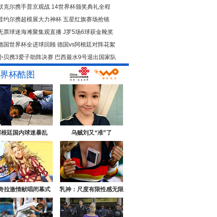
默克尔携手普京观战
14世界杯颁奖典礼全程
普约尔携超模展大力神杯
五星红旗赛场抢镜
无票球迷海滩聚集观直播
J罗5场6球获金靴奖
德国世界杯全进球回顾
德国vs阿根廷对阵花絮
小贝携3爱子助阵决赛
巴西最水9号退出国家队
界杯酷图
阿根廷国内球迷暴乱
乌贼刘又“准”了
奇拉激情献唱闭幕式
乳神：尺度有限性感无限