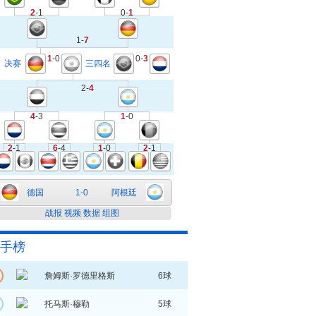
2
-1
0-
1
1-
7
1
-0
0-
3
决赛
三四名
2-
4
4
-3
1
-0
2
-1
6
-4
1
-0
2
-1
德国
1-0
阿根廷
战报
视频
数据
组图
手榜
詹姆斯·罗德里格斯
6球
托马斯·穆勒
5球