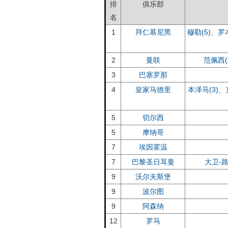
排
俱乐部
名
1
拜仁慕尼黑
穆勒(5)、罗
2
曼联
范佩西
3
巴塞罗那
4
皇家马德里
本泽马(3)
5
切尔西
5
摩纳哥
7
埃因霍温
7
巴黎圣日耳曼
大卫-
9
沃尔夫斯堡
9
波尔图
9
阿森纳
12
罗马