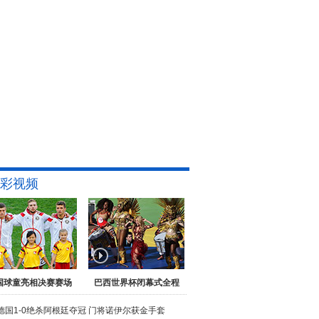
彩视频
国球童亮相决赛赛场
巴西世界杯闭幕式全程
德国1-0绝杀阿根廷夺冠
门将诺伊尔获金手套