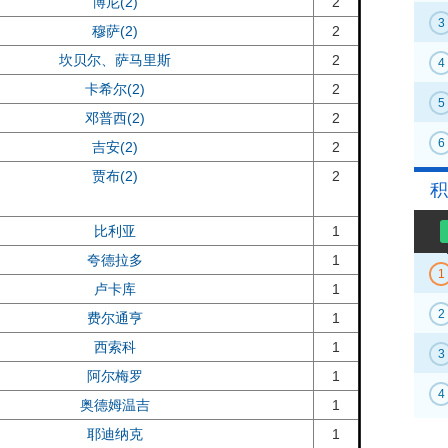
博尼(2)
2
3
穆萨(2)
2
坎贝尔、萨马里斯
2
4
卡希尔(2)
2
5
邓普西(2)
2
6
吉安(2)
2
贾布(2)
2
积
比利亚
1
夸德拉多
1
1
卢卡库
1
2
费尔通亨
1
西索科
1
3
阿尔梅罗
1
4
奥德姆温吉
1
耶迪纳克
1