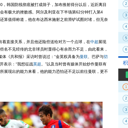
2
0，韩国防线彻底被打成筛子，加布推射得分以后，近距离目
会有极大的挫败感。阿尔及利亚在下半场第62分钟打入第4
3
还算值得称道，他在布达西米施射之前滑铲试图封堵，但无奈
4
5
着直接关系，并且他还险些送给对方一个点球，在
中超
展现
些名不见经传的北非球员时显得心有余而力不足，由此看来，
6
媒体《共和报》采访时曾说过：“金英权具备为
曼联
、巴萨与
切
积
开表示：“我想征战
英超
。”以及当时曾有媒体开始炒作曼联有
所展现出的能力来看，他的能力恐怕还不足以前往曼联，更不
1
2
3
4