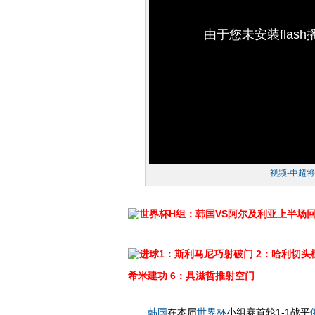
由于您未安装flas
视频-中超
世界杯H组：韩国VS阿尔及利亚上半场
进球1：斯利马尼巧射破门
2：哈利切头
希米建功
6：具滋哲推射空门
韩国
在本届
世界杯
小组赛首轮1-1战平