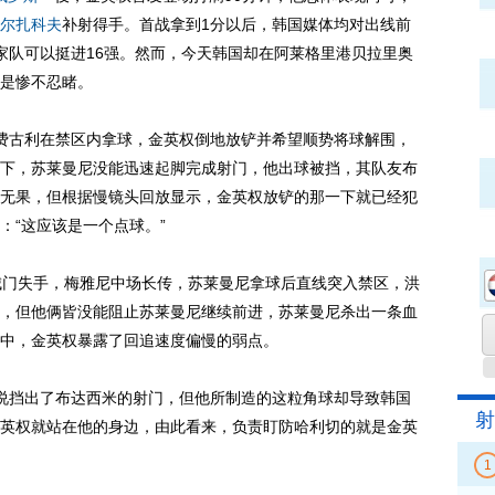
尔扎科夫
补射得手。首战拿到1分以后，韩国媒体均对出线前
家队可以挺进16强。然而，今天韩国却在阿莱格里港贝拉里奥
是惨不忍睹。
古利在禁区内拿球，金英权倒地放铲并希望顺势将球解围，
下，苏莱曼尼没能迅速起脚完成射门，他出球被挡，其队友布
无果，但根据慢镜头回放显示，金英权放铲的那一下就已经犯
：“这应该是一个点球。”
门失手，梅雅尼中场长传，苏莱曼尼拿球后直线突入禁区，洪
，但他俩皆没能阻止苏莱曼尼继续前进，苏莱曼尼杀出一条血
中，金英权暴露了回追速度偏慢的弱点。
挡出了布达西米的射门，但他所制造的这粒角球却导致韩国
射
英权就站在他的身边，由此看来，负责盯防哈利切的就是金英
1