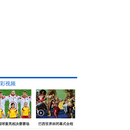
彩视频
国球童亮相决赛赛场
巴西世界杯闭幕式全程