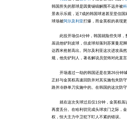
韩国所失的那球是因黄锡镐解围不远并被
科
景表示乐观，近7成的韩国球迷甚至坚信国
球场被
阿尔及利亚
打爆，而金英权的表现更
此役开场仅4分钟，韩国就险些失球，费
虽说他铲到皮球，但皮球却落到苏莱曼尼脚
达西米抢射高出。阿尔及利亚这次进攻虽然
规，他先铲到人，著名解说员贺炜对此直言
开场逃过一劫的韩国还是在第26分钟城
正好与金英权高速回防并对其实施包夹防守
路并冷静单刀实施中的。在韩国的这次防守
就在这次失球过后仅1分钟，金英权虽说
再度丢分。在哈利切完成头球攻门之际，金
权，恒大主力中卫犯下盯人不紧的错误。