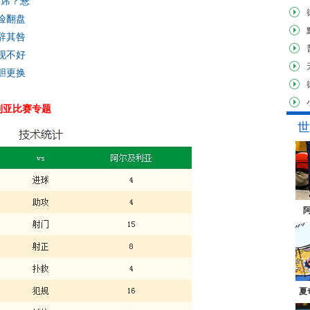
5席？悬
险翻盘
辞其咎
现不好
胆更换
利亚比赛专题
世
夏