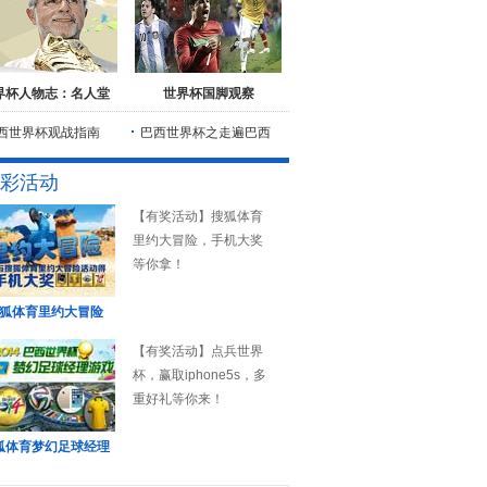
界杯人物志：名人堂
世界杯国脚观察
西世界杯观战指南
巴西世界杯之走遍巴西
彩活动
【有奖活动】搜狐体育
里约大冒险，手机大奖
等你拿！
狐体育里约大冒险
【有奖活动】点兵世界
杯，赢取iphone5s，多
重好礼等你来！
狐体育梦幻足球经理