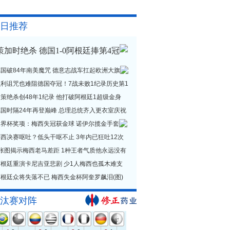
日推荐
策加时绝杀 德国1-0阿根廷捧第4冠
德国破84年南美魔咒 德意志战车扛起欧洲大旗
贝利诅咒也难阻德国夺冠！7战未败1纪录历史第1
策绝杀创48年1纪录 他打破阿根廷1超级金身
德国时隔24年再登巅峰 总理总统齐入更衣室庆祝
世界杯奖项：梅西失冠获金球 诺伊尔揽金手套
西决赛呕吐？低头干呕不止 3年内已狂吐12次
1张图揭示梅西老马差距 1种王者气质他永远没有
阿根廷重演卡尼吉亚悲剧 少1人梅西也孤木难支
根廷众将失落不已 梅西失金杯阿奎罗飙泪(图)
汰赛对阵