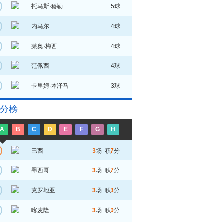
托马斯·穆勒
5球
内马尔
4球
莱奥·梅西
4球
范佩西
4球
卡里姆·本泽马
3球
分榜
A
B
C
D
E
F
G
H
巴西
3
场 积
7
分
墨西哥
3
场 积
7
分
克罗地亚
3
场 积
3
分
喀麦隆
3
场 积
0
分