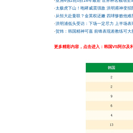
·
亚洲4强2轮0胜16年最差 世界杯名额增至
·
太极虎下山！咆哮威震强敌 洪明甫神变招
·
从恒大赴曼联？金英权还嫩 四球惨败他难
·
洪明浦低头受访：下场一定尽力 上半场表
·
贺炜：韩国精神可嘉 前锋表现差教练可大
更多精彩内容，点击进入：韩国VS阿尔及