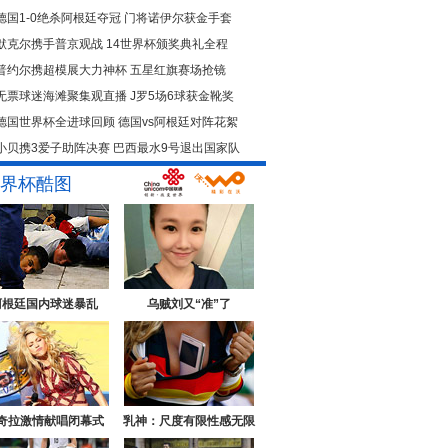
德国1-0绝杀阿根廷夺冠
门将诺伊尔获金手套
默克尔携手普京观战
14世界杯颁奖典礼全程
普约尔携超模展大力神杯
五星红旗赛场抢镜
无票球迷海滩聚集观直播
J罗5场6球获金靴奖
德国世界杯全进球回顾
德国vs阿根廷对阵花絮
小贝携3爱子助阵决赛
巴西最水9号退出国家队
界杯酷图
阿根廷国内球迷暴乱
乌贼刘又“准”了
奇拉激情献唱闭幕式
乳神：尺度有限性感无限