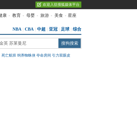
欢迎入驻搜狐媒体平台
健康
-
教育
-
母婴
-
旅游
-
美食
-
星座
NBA
|
CBA
|
中超
|
亚冠
|
足球
|
综合
：
死亡航班
饲养蜘蛛侠
夺命房间
引力双眼皮