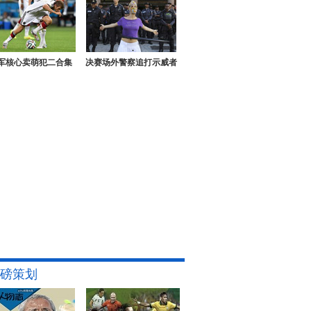
军核心卖萌犯二合集
决赛场外警察追打示威者
磅策划