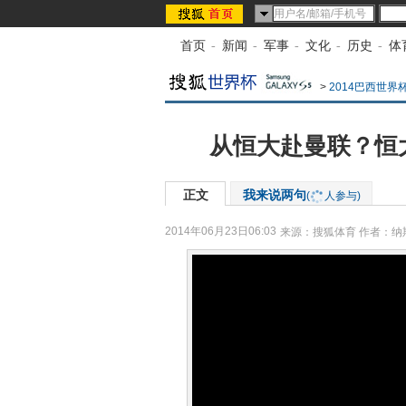
首页
-
新闻
-
军事
-
文化
-
历史
-
体
>
2014巴西世界
从恒大赴曼联？恒
正文
我来说两句
(
人参与)
2014年06月23日06:03
来源：
搜狐体育
作者：纳