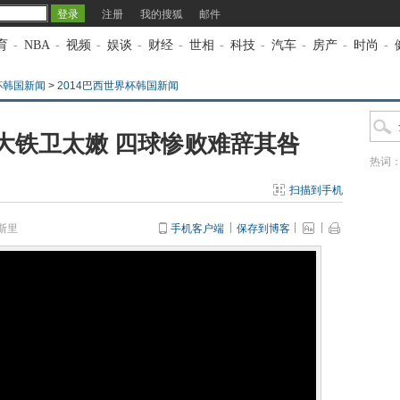
注册
我的搜狐
邮件
育
-
NBA
-
视频
-
娱谈
-
财经
-
世相
-
科技
-
汽车
-
房产
-
时尚
-
杯韩国新闻
>
2014巴西世界杯韩国新闻
大铁卫太嫩 四球惨败难辞其咎
热词
扫描到手机
斯里
手机客户端
保存到博客