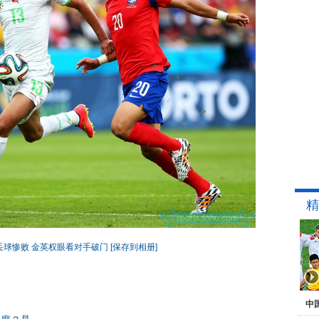
精
丢球惨败 金英权眼看对手破门
[保存到相册]
中