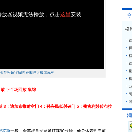
h播放器视频无法播放，点击
这里
安装
今
格
格
将金英权镇守后防 吞四弹太极虎蒙羞
梅
回放
下半场回放
集锦
阿
槌
3：迪加布推射空门
4：孙兴民低射破门
5：费古利妙传布拉
淘
俄罗斯
一役，金英权首发登场打满90分钟，他总体表现尚可，