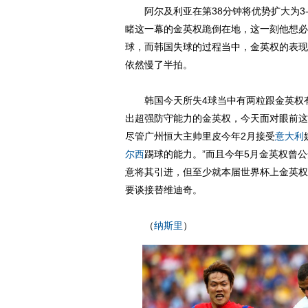
阿尔及利亚在第38分钟将优势扩大为3-
睹这一幕的金英权跪倒在地，这一刻他想必
球，而韩国失球的过程当中，金英权的表现
依然慢了半拍。
韩国今天所失4球当中有两粒跟金英权有
出超强防守能力的金英权，今天面对眼前这
尽管广州恒大主帅里皮今年2月接受
意大利
尔西
踢球的能力。”而且今年5月金英权曾公
意将其引进，但至少就本届世界杯上金英权
要谈接替维迪奇。
（
纳斯里
）