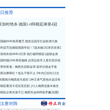
日推荐
策加时绝杀 德国1-0阿根廷捧第4冠
德国破84年南美魔咒 德意志战车扛起欧洲大旗
贝利诅咒也难阻德国夺冠！7战未败1纪录历史第1
策绝杀创48年1纪录 他打破阿根廷1超级金身
德国时隔24年再登巅峰 总理总统齐入更衣室庆祝
世界杯奖项：梅西失冠获金球 诺伊尔揽金手套
西决赛呕吐？低头干呕不止 3年内已狂吐12次
1张图揭示梅西老马差距 1种王者气质他永远没有
阿根廷重演卡尼吉亚悲剧 少1人梅西也孤木难支
根廷众将失落不已 梅西失金杯阿奎罗飙泪(图)
汰赛对阵