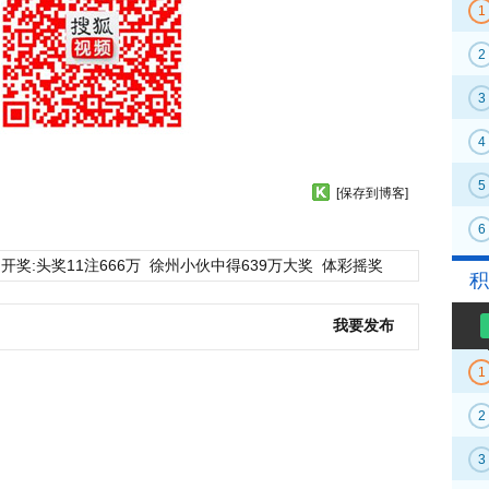
1
2
3
4
5
[保存到博客]
6
开奖:头奖11注666万
徐州小伙中得639万大奖
体彩摇奖
积
我要发布
1
2
3