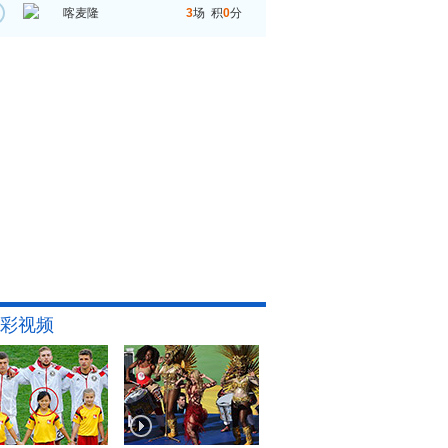
喀麦隆
3
场 积
0
分
彩视频