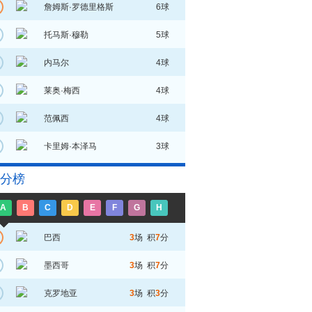
詹姆斯·罗德里格斯
6球
托马斯·穆勒
5球
内马尔
4球
莱奥·梅西
4球
范佩西
4球
卡里姆·本泽马
3球
分榜
A
B
C
D
E
F
G
H
巴西
3
场 积
7
分
墨西哥
3
场 积
7
分
克罗地亚
3
场 积
3
分