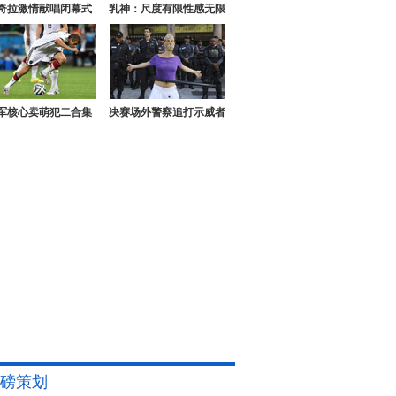
奇拉激情献唱闭幕式
乳神：尺度有限性感无限
军核心卖萌犯二合集
决赛场外警察追打示威者
磅策划