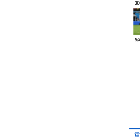
夏
冠
重