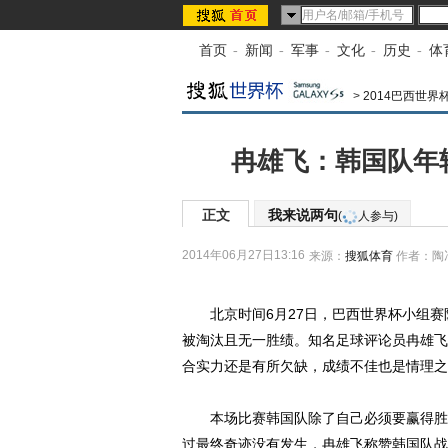
首页
-
新闻
-
军事
-
文化
-
历史
-
体
>
2014巴西世界
冉雄飞：韩国队年
正文
我来说两句
(
人参与)
2014年06月27日13:16
来源：
搜狐体育
作者：陶
北京时间6月27日，巴西世界杯小组赛阶
被淘汰且无一胜绩。知名足球评论员冉雄飞
合实力还是有所欠缺，成绩不佳也是情理之
本场比赛韩国队除了自己必须要赢得胜利
过最终奇迹没有发生，冉雄飞称赞韩国队战