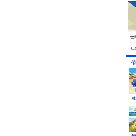
世
巴
精
搜