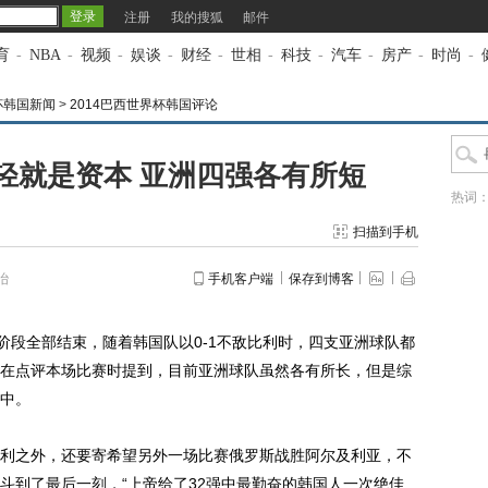
注册
我的搜狐
邮件
育
-
NBA
-
视频
-
娱谈
-
财经
-
世相
-
科技
-
汽车
-
房产
-
时尚
-
杯韩国新闻
>
2014巴西世界杯韩国评论
轻就是资本 亚洲四强各有所短
热词
扫描到手机
冶
手机客户端
保存到博客
段全部结束，随着韩国队以0-1不敌比利时，四支亚洲球队都
在点评本场比赛时提到，目前亚洲球队虽然各有所长，但是综
中。
之外，还要寄希望另外一场比赛俄罗斯战胜阿尔及利亚，不
斗到了最后一刻，“上帝给了32强中最勤奋的韩国人一次绝佳