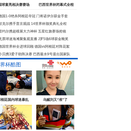
国球童亮相决赛赛场
巴西世界杯闭幕式全程
德国1-0绝杀阿根廷夺冠
门将诺伊尔获金手套
默克尔携手普京观战
14世界杯颁奖典礼全程
普约尔携超模展大力神杯
五星红旗赛场抢镜
无票球迷海滩聚集观直播
J罗5场6球获金靴奖
德国世界杯全进球回顾
德国vs阿根廷对阵花絮
小贝携3爱子助阵决赛
巴西最水9号退出国家队
界杯酷图
阿根廷国内球迷暴乱
乌贼刘又“准”了