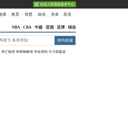
欢迎入驻搜狐媒体平台
健康
-
教育
-
母婴
-
旅游
-
美食
-
星座
NBA
|
CBA
|
中超
|
亚冠
|
足球
|
综合
：
死亡航班
饲养蜘蛛侠
夺命房间
引力双眼皮