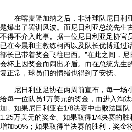
在
喀麦隆
加纳
之后，非洲球队
尼日利
题爆出了罢训风波。而尼日利亚总统先生古
不得不介入此事。据一位尼日利亚足协官员
已在今晨和主教练柯西以及队长优博通过
部长已带着奖金飞往
巴西
。”在此之间，尼
会杯上因奖金而闹出矛盾。而在总统先生
复正常，球员们的情绪也得到了安抚。
尼日利亚足协在两周前宣布，每一场小
给每一位队员1万美元的奖金，而进入淘
加。如果尼日利亚在1/8决赛中击败
法国
队
1.25万美元的奖金。如果取得1/4决赛的
增加50%；如果取得半决赛的胜利，奖金将