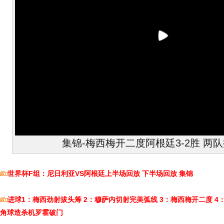
集锦-梅西梅开二度阿根廷3-2胜 两
世界杯F组：尼日利亚VS阿根廷上半场回放
下半场回放
集锦
进球1：梅西劲射拔头筹
2：穆萨内切射完美弧线
3：梅西梅开二度
4
角球造杀机罗霍破门