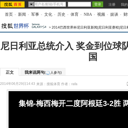
注册
我的
首页
-
新闻
-
军事
-
文化
-
历史
-
体育
-
NBA
-
视频
-
娱谈
-
财
>
2014巴西世界杯尼日利亚新闻|尼日利亚赛程|尼
尼日利亚总统介入 奖金到位球
国
正文
我来说两句
(
人参与)
2014年06月29日14:43
来源：
搜狐体育
作者：rafa
集锦-梅西梅开二度阿根廷3-2胜