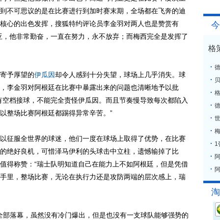
到不可思议的是在比赛进行到加时赛末期，全场都在飞奔的迪
核心的出色发挥，搜狐特约评论员李金羽对两人也是赞赏有
今
亚，他非常勤奋，一直在努力，永不放弃；而梅西完全是发挥了
格
寄予厚望的
伊瓜因
却令人感到十分失望，球场上几乎消失。球
，李金羽对阿根廷在比赛中暴露出来的问题也清晰地予以批
格
有空档接球，不能完全责怪伊瓜因。而且节奏慢导致每次都陷入
以整场比赛阿根廷都踢得异常辛苦。”
梅
征服全世界的球迷，他们一度在球场上取得了优势，在比赛
的绝好良机，可惜泽马伊利的头球击中立柱，遗憾输掉了比
值得称赞：“瑞士队明知道自己在能力上不如阿根廷，但是凭借
阿
手里，整场比赛，无论在执行力还是攻防两端的层次感上，瑞
淘
经全部落幕，虽然没有冷门爆出，但是也没有一支球队能够强势的