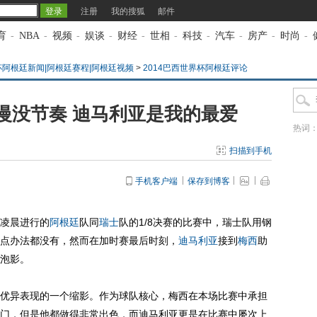
注册
我的搜狐
邮件
育
-
NBA
-
视频
-
娱谈
-
财经
-
世相
-
科技
-
汽车
-
房产
-
时尚
-
杯阿根廷新闻|阿根廷赛程|阿根廷视频
>
2014巴西世界杯阿根廷评论
慢没节奏 迪马利亚是我的最爱
热词
扫描到手机
手机客户端
保存到博客
凌晨进行的
阿根廷
队同
瑞士
队的1/8决赛的比赛中，瑞士队用钢
点办法都没有，然而在加时赛最后时刻，
迪马利亚
接到
梅西
助
泡影。
异表现的一个缩影。作为球队核心，梅西在本场比赛中承担
门，但是他都做得非常出色，而迪马利亚更是在比赛中屡次上