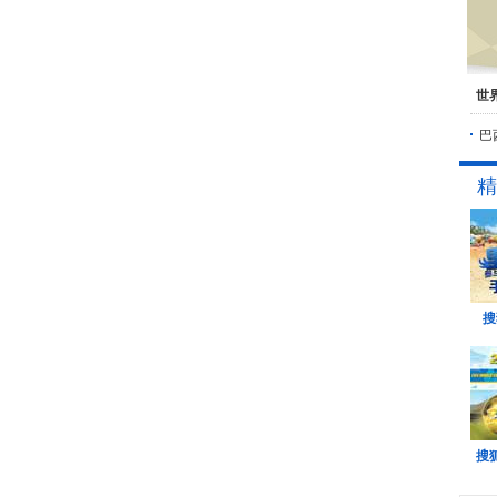
世
巴
精
搜
搜