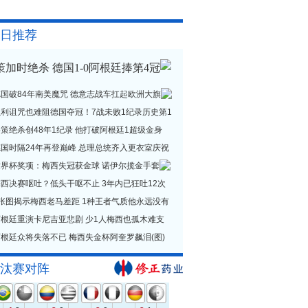
日推荐
策加时绝杀 德国1-0阿根廷捧第4冠
德国破84年南美魔咒 德意志战车扛起欧洲大旗
贝利诅咒也难阻德国夺冠！7战未败1纪录历史第1
策绝杀创48年1纪录 他打破阿根廷1超级金身
德国时隔24年再登巅峰 总理总统齐入更衣室庆祝
世界杯奖项：梅西失冠获金球 诺伊尔揽金手套
西决赛呕吐？低头干呕不止 3年内已狂吐12次
1张图揭示梅西老马差距 1种王者气质他永远没有
阿根廷重演卡尼吉亚悲剧 少1人梅西也孤木难支
根廷众将失落不已 梅西失金杯阿奎罗飙泪(图)
汰赛对阵