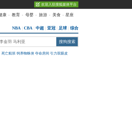
欢迎入驻搜狐媒体平台
健康
-
教育
-
母婴
-
旅游
-
美食
-
星座
NBA
|
CBA
|
中超
|
亚冠
|
足球
|
综合
：
死亡航班
饲养蜘蛛侠
夺命房间
引力双眼皮