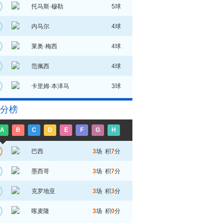
托马斯·穆勒
5球
内马尔
4球
莱奥·梅西
4球
范佩西
4球
卡里姆·本泽马
3球
分榜
A
B
C
D
E
F
G
H
巴西
3
场 积
7
分
墨西哥
3
场 积
7
分
克罗地亚
3
场 积
3
分
喀麦隆
3
场 积
0
分