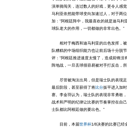
演单骑闯关，连过数人的好戏，更令人感觉
马利亚依然能带球变向加速过人，对于两位
加：“阿根廷阵中，我最喜欢的就是迪马利
球队老大的作用，一切都做的非常出色。”
相对于梅西和迪马利亚的出色发挥，被
队糟糕的中场组织能力也让前后场十分脱节
评：“阿根廷推进速度太慢了，造成前锋没
阵地战，一旦丢球很容易被对手打反击，所
尽管被淘汰出局，但是瑞士队的表现足以
最后阶段，甚至获得了将
比分
扳平进入加时
赛。李金羽认为，瑞士队的表现非常勇敢，
战术和严明的纪律让比赛的节奏掌控在自己
士队都比阿根廷做的要出色。”
目前，本届
世界杯
1/8决赛的比赛已