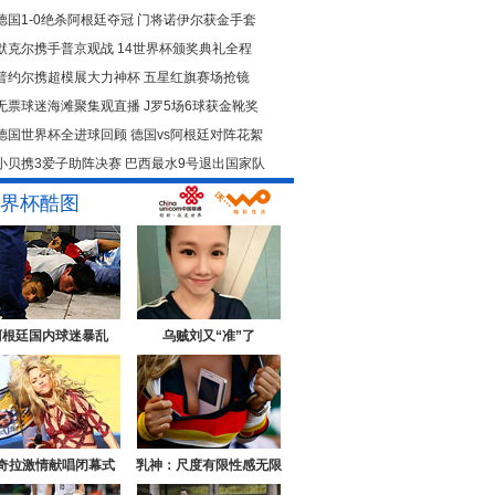
德国1-0绝杀阿根廷夺冠
门将诺伊尔获金手套
默克尔携手普京观战
14世界杯颁奖典礼全程
普约尔携超模展大力神杯
五星红旗赛场抢镜
无票球迷海滩聚集观直播
J罗5场6球获金靴奖
德国世界杯全进球回顾
德国vs阿根廷对阵花絮
小贝携3爱子助阵决赛
巴西最水9号退出国家队
界杯酷图
阿根廷国内球迷暴乱
乌贼刘又“准”了
奇拉激情献唱闭幕式
乳神：尺度有限性感无限