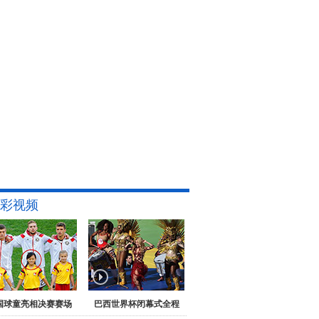
彩视频
国球童亮相决赛赛场
巴西世界杯闭幕式全程