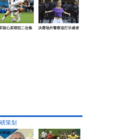
军核心卖萌犯二合集
决赛场外警察追打示威者
磅策划