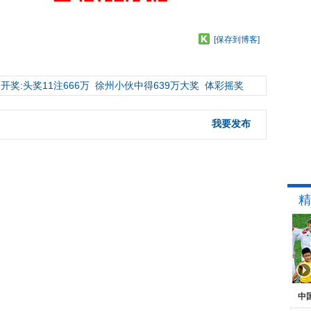
[保存到博客]
开奖:头奖11注666万
徐州小伙中得639万大奖
体彩摇奖
我要发布
精
中