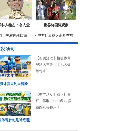
界杯人物志：名人堂
世界杯国脚观察
西世界杯观战指南
巴西世界杯之走遍巴西
彩活动
【有奖活动】搜狐体育
里约大冒险，手机大奖
等你拿！
狐体育里约大冒险
【有奖活动】点兵世界
杯，赢取iphone5s，多
重好礼等你来！
狐体育梦幻足球经理