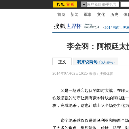
首页
-
新闻
-
军事
-
文化
-
历史
-
体
>
2014巴西世界
李金羽：阿根廷太
正文
我来说两句
(
人参与)
2014年07月02日16:25
来源：
搜狐体育
又是一场跌宕起伏的加时大战，在昨天
铁般坚强的防守让拥有豪华锋线的阿根廷一
攻，完成绝杀，这也让瑞士队全场努力化为
这个绝杀球仅仅是迪马利亚和梅西全场优
了太多的角色，组织进攻，传球，防守，射