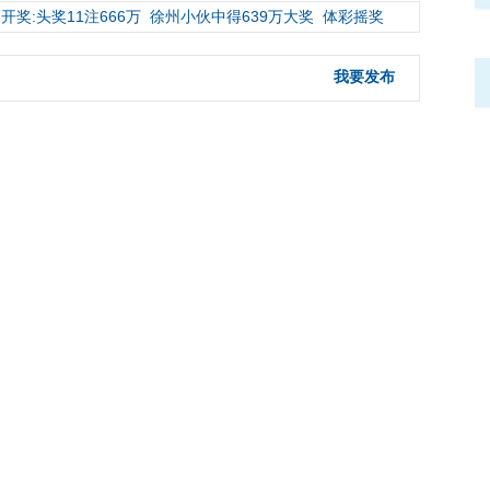
开奖:头奖11注666万
徐州小伙中得639万大奖
体彩摇奖
我要发布
射
1