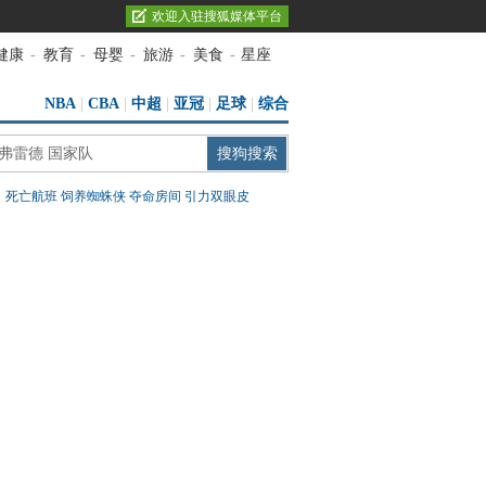
欢迎入驻搜狐媒体平台
健康
-
教育
-
母婴
-
旅游
-
美食
-
星座
NBA
|
CBA
|
中超
|
亚冠
|
足球
|
综合
：
死亡航班
饲养蜘蛛侠
夺命房间
引力双眼皮