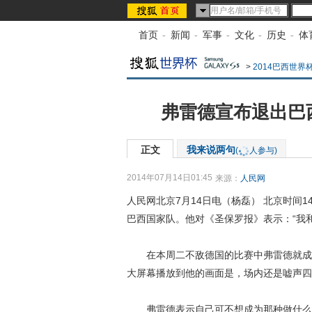
首页
-
新闻
-
军事
-
文化
-
历史
-
体
>
2014巴西世界
弗雷德宣布退出巴
正文
我来说两句
(
人参与)
2014年07月14日01:45
来源：
人民网
人民网北京7月14日电（杨磊） 北京时间
巴西国家队。他对《圣保罗报》表示：“我
在本周二不敌德国的比赛中弗雷德就成为
大屏幕播放到他的画面是，场内还是嘘声四
弗雷德表示自己可不想成为那种做什么都