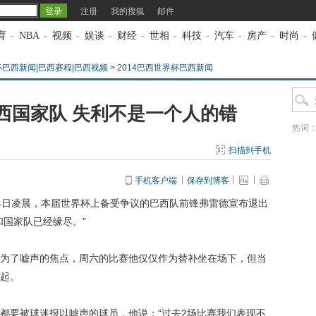
注册
我的搜狐
邮件
育
-
NBA
-
视频
-
娱谈
-
财经
-
世相
-
科技
-
汽车
-
房产
-
时尚
-
杯巴西新闻|巴西赛程|巴西视频
>
2014巴西世界杯巴西新闻
西国家队 失利不是一个人的错
热词
扫描到手机
手机客户端
保存到博客
14日凌晨，本届世界杯上备受争议的巴西队前锋弗雷德宣布退出
和国家队已经缘尽。”
了嘘声的焦点，周六的比赛他仅仅作为替补坐在场下，但当
起。
要被球迷报以嘘声的球员，他说：“过去2场比赛我们表现不