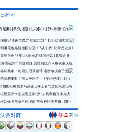
日推荐
策加时绝杀 德国1-0阿根廷捧第4冠
德国破84年南美魔咒 德意志战车扛起欧洲大旗
贝利诅咒也难阻德国夺冠！7战未败1纪录历史第1
策绝杀创48年1纪录 他打破阿根廷1超级金身
德国时隔24年再登巅峰 总理总统齐入更衣室庆祝
世界杯奖项：梅西失冠获金球 诺伊尔揽金手套
西决赛呕吐？低头干呕不止 3年内已狂吐12次
1张图揭示梅西老马差距 1种王者气质他永远没有
阿根廷重演卡尼吉亚悲剧 少1人梅西也孤木难支
根廷众将失落不已 梅西失金杯阿奎罗飙泪(图)
汰赛对阵