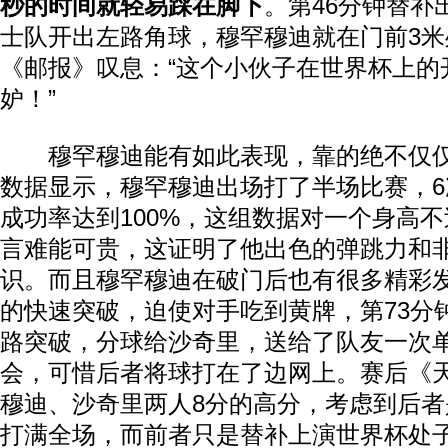
秒的时间就轻易踩在脚下
。第46分钟替补
士队开出左路角球，穆罕穆迪就在门前3
《邮报》叹息：“这个小伙子在世界杯上的
妒！”
穆罕穆迪能有如此表现，靠的绝不仅仅只
数据显示，穆罕穆迪出场打了半场比赛，
成功率达到100%，这组数据对一个身高不过
言难能可贵，这证明了他出色的弹跳力和
识。而且穆罕穆迪在破门后也有很多精彩发
的快速突破，迫使对手吃到黄牌，第73分
路突破，分球给沙奇里，送给了队友一次
会，可惜后者将球打在了边网上。赛后《
穆迪、沙奇里两人8分的高分，考虑到后
打满全场，而前者只是替补上演世界杯处