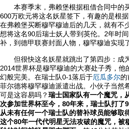
本赛季末，弗赖堡根据租借合同中的买
600万欧元将这名妖星签下，有趣的是根据
在弗赖堡买断穆罕穆迪后的几天，就有不
想将这名90后瑞士妖人带到英伦。2年时
补，到德甲联赛封面人物，穆罕穆迪实现
但很快这名妖星就跳出了第四步：成为
2014世界杯是穆罕穆迪的大赛处子秀，
幻般完美。在瑞士队0-1落后于
厄瓜多尔
的
菲尔德将穆罕穆迪派遣出战。小伙子当然
可是这容易吗？
瑞士国家队有一个魔咒，从
次参加世界杯至今，80年来，瑞士队打了
从未有任何一个瑞士队的替补球员能够取
这个80年一代代明星无法攻破的魔咒，被穆