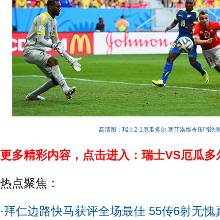
高清图：瑞士2-1厄瓜多尔 塞菲洛维奇压哨绝
更多精彩内容，点击进入：瑞士VS厄瓜多
热点聚焦：
·
拜仁边路快马获评全场最佳 55传6射无愧