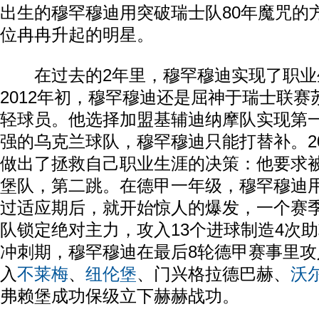
出生的穆罕穆迪用突破瑞士队80年魔咒的
位冉冉升起的明星。
在过去的2年里，穆罕穆迪实现了职业生
2012年初，穆罕穆迪还是屈神于瑞士联
轻球员。他选择加盟基辅迪纳摩队实现第
强的乌克兰球队，穆罕穆迪只能打替补。2
做出了拯救自己职业生涯的决策：他要求
堡队，第二跳。在德甲一年级，穆罕穆迪
过适应期后，就开始惊人的爆发，一个赛
队锁定绝对主力，攻入13个进球制造4次
冲刺期，穆罕穆迪在最后8轮德甲赛事里攻
入
不莱梅
、
纽伦堡
、门兴格拉德巴赫、
沃
弗赖堡成功保级立下赫赫战功。