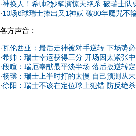
·
神换人！希帅2妙笔演惊天绝杀 破瑞士队
·
10场6球瑞士捧出又1神妖 破80年魔咒不
各方声音：
·
瓦伦西亚：最后走神被对手逆转 下场势
·
希帅：瑞士幸运获得三分 开场因太紧张
·
段暄：瑞厄奉献最平淡半场 落后扳逆转
·
杨璞：瑞士上半时打的太慢 自己预测从
·
徐阳：瑞士不该在定位球上犯错 防反绝