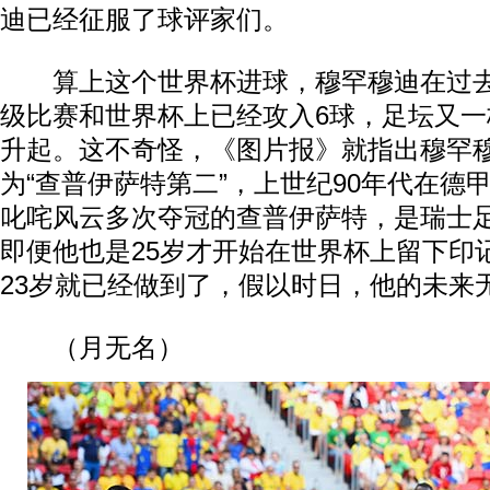
迪已经征服了球评家们。
算上这个世界杯进球，穆罕穆迪在过去1
级比赛和世界杯上已经攻入6球，足坛又
升起。这不奇怪，《图片报》就指出穆罕
为“查普伊萨特第二”，上世纪90年代在德
叱咤风云多次夺冠的查普伊萨特，是瑞士
即便他也是25岁才开始在世界杯上留下印
23岁就已经做到了，假以时日，他的未来
（月无名）