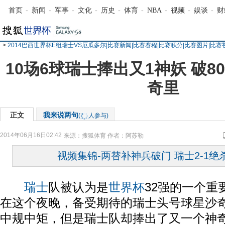
首页
-
新闻
-
军事
-
文化
-
历史
-
体育
-
NBA
-
视频
-
娱谈
-
财
>
2014巴西世界杯E组瑞士VS厄瓜多尔|比赛新闻|比赛赛程|比赛积分|比赛图片|比赛
10场6球瑞士捧出又1神妖 破
奇里
正文
我来说两句
(
人参与)
2014年06月16日02:42
来源：
搜狐体育
作者：阿苏勒
视频集锦-两替补神兵破门 瑞士2-1
瑞士
队被认为是
世界杯
32强的一个重
在这个夜晚，备受期待的瑞士头号球星沙
中规中矩，但是瑞士队却捧出了又一个神奇