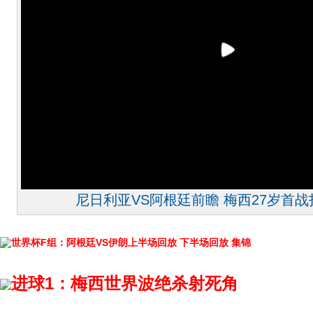
尼日利亚VS阿根廷前瞻 梅西27岁首
世界杯F组：阿根廷VS伊朗上半场回放
下半场回放
集锦
进球1：梅西世界波绝杀射死角