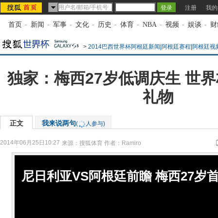
注册
我的
首页
-
新闻
-
军事
-
文化
-
历史
-
体育
-
NBA
-
视频
-
娱谈
-
财
>
2014巴西世界杯阿根廷新闻|阿根廷赛程|阿根廷视
独家：梅西27岁低调庆生 世
礼物
正文
我来说两句
(
人参与)
2014年06月25日10:27
来源：
搜狐体育
作者：Ramiro
尼日利亚VS阿根廷前瞻 梅西27岁