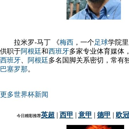
拉米罗-马丁 《
梅西
，一个
足球
学院里
供职于
阿根廷
和
西班牙
多家专业体育媒体
西班牙
、
阿根廷
多名国脚关系密切，常有
巴塞罗那
。
更多世界杯新闻