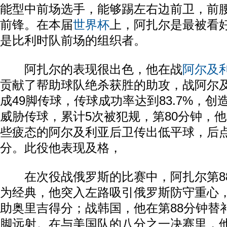
能型中前场选手，能够踢左右边前卫，前
前锋。在本届
世界杯
上，阿扎尔是最被看
是比利时队前场的组织者。
阿扎尔的表现很出色，他在战
阿尔及
贡献了帮助球队绝杀获胜的助攻，战阿尔
成49脚传球，传球成功率达到83.7%，创
威胁传球，累计5次被犯规，第80分钟，
些疲态的阿尔及利亚后卫传出低平球，后
分。此役他表现及格，
在次役战俄罗斯的比赛中，阿扎尔第8
为经典，他突入左路吸引俄罗斯防守重心
助奥里吉得分；战韩国，他在第88分钟替
脚远射。在与美国队的八分之一决赛里，他