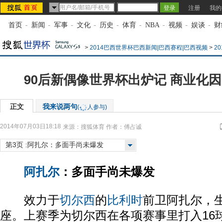
注册
我的
首页
-
新闻
-
军事
-
文化
-
历史
-
体育
-
NBA
-
视频
-
娱谈
-
财
>
2014巴西世界杯巴西新闻|巴西赛程|巴西视频
>
2
90后新偶像世界杯出炉记 商业化
正文
我来说两句
(
人参与)
2014年07月03日18:18
来源：
搜狐体育
作者：傅占诚
第3页 :阿扎尔：多面手尚未爆发
阿扎尔
：多面手尚未爆发
效力于
切尔西
的
比利时
前卫阿扎尔，生
座。上赛季为切尔西在各项赛事里打入16