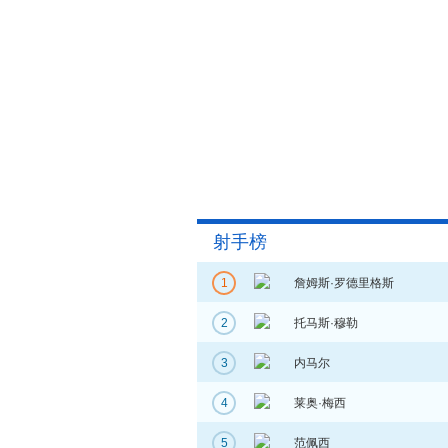
射手榜
1
詹姆斯·罗德里格斯
2
托马斯·穆勒
3
内马尔
4
莱奥·梅西
5
范佩西