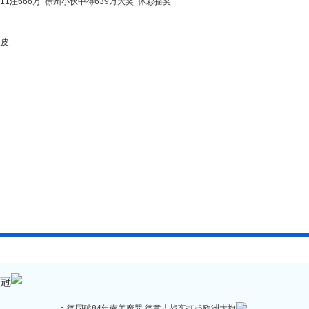
11注666万
徐州小伙中得639万大奖
体彩摇奖
眼皮
4冠
德国破84年南美魔咒 德意志战车扛起欧洲大旗