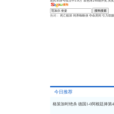
彩民车牌号投注中3.9万
双色球148期开奖:头奖
热词：
死亡航班
饲养蜘蛛侠
夺命房间
引力双
今日推荐
格策加时绝杀 德国1-0阿根廷捧第