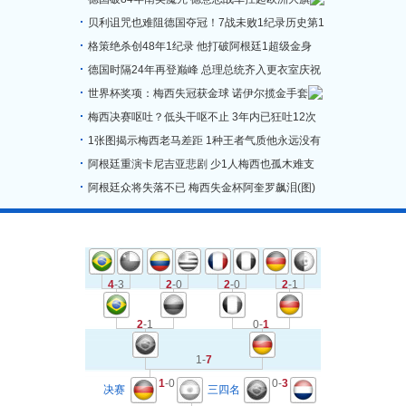
贝利诅咒也难阻德国夺冠！7战未败1纪录历史第1
格策绝杀创48年1纪录 他打破阿根廷1超级金身
德国时隔24年再登巅峰 总理总统齐入更衣室庆祝
世界杯奖项：梅西失冠获金球 诺伊尔揽金手套
梅西决赛呕吐？低头干呕不止 3年内已狂吐12次
1张图揭示梅西老马差距 1种王者气质他永远没有
阿根廷重演卡尼吉亚悲剧 少1人梅西也孤木难支
阿根廷众将失落不已 梅西失金杯阿奎罗飙泪(图)
4
-3
2
-0
2
-0
2
-1
2
-1
0-
1
1-
7
1
-0
0-
3
决赛
三四名