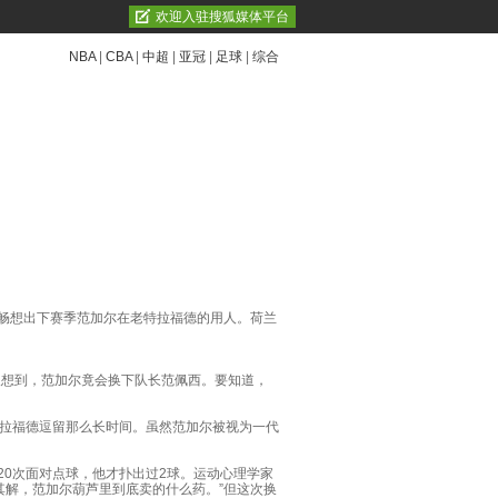
欢迎入驻搜狐媒体平台
NBA
|
CBA
|
中超
|
亚冠
|
足球
|
综合
畅想出下赛季范加尔在老特拉福德的用人。荷兰
人想到，范加尔竟会换下队长范佩西。要知道，
拉福德逗留那么长时间。虽然范加尔被视为一代
。
0次面对点球，他才扑出过2球。运动心理学家
其解，范加尔葫芦里到底卖的什么药。”但这次换