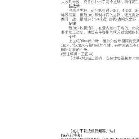
人收到奇效，克鲁尔扑出了两个点球，确保荷
技战术
巴西世界杯，荷兰队打过5-3-2、4-3-3、3-
终没能赢，但范加尔压制梅西的思路，还是奏
西哥一战，最后14分钟球员们到场边喝水之际
纪律
范加尔铁腕治军，在业内是出了名的。此次巴
要求端正坐姿。他曾在午餐期间呵斥过慵懒的
个性
上世纪90年代中叶，范加尔曾带领阿贾克斯
加尔，“范加尔有着很强的个性，有时候甚至有
国际足联的斗争。
(责任编辑：王正坤)
【请手动扫描二维码，安装搜狐视频客户端
【
点击下载搜狐视频客户端
】
[保存到博客]