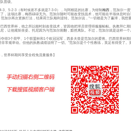
兰队晋级。
4-3、5-2-3（有时候差不多就是7-3-0），与阿根廷的比赛，为钳制
梅西
，范加尔一度
效了，这场比赛，梅西碌碌无为。范加尔随时可能改变技战术，他可能在半场休息时自
，范加尔再次更换打法，结果荷兰队顺利逆转。范加尔说，“一切都是为了赢球，我想要
西世界杯，他之所以能时刻改变战术，皆因他把球员管理得服服帖帖。执教拜仁期
托尼，让他规矩坐姿。托尼因为与范加尔闹翻，黯然离队。不过，范加尔就是这样一个
夺得3个荷甲、1个联盟杯和1个欧冠冠军，西多夫曾是范加尔的爱将。巴西世界杯期
些非常规举动。但他的执教成绩说明了一切。”范加尔是个个性教练，英足有得受了。
，世界杯期间享受全程免流量服务】