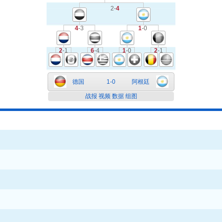
2-
4
4
-3
1
-0
2
-1
6
-4
1
-0
2
-1
德国
1-0
阿根廷
战报
视频
数据
组图