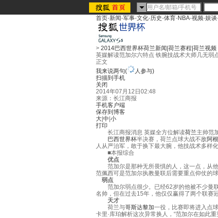
首页
-
新闻
-
军事
-
文化
-
历史
-
体育
-
NBA
-
视频
-
娱谈
>
2014巴西世界杯荷兰新闻|荷兰赛程|荷兰视频
英媒解读范加尔六特点 铁腕技战术大师几无弱
正文
我来说两句
(
人参与)
扫描到手机
关闭
2014年07月12日02:48
来源：
长江商报
手机客户端
保存到博客
大
|
中
|
小
打印
长江商报消息 英媒全方位解读
荷兰
主帅范
巴西
世界杯
半决赛，荷兰点球大战不敌
阿
人从严治军，敢于换下最大腕，他技战术多样
■本报综合
优点
范加尔是那种无所畏惧的人，这一点，从他
范佩西可是范加尔执教曼联后需要重点仰仗的
弱点
范加尔弱点很少。已经62岁的他被不少曼联
名帅，但在过去15年，他仅仅赢得了两个联赛
天才
荷兰与
哥斯达黎加
一役，比赛即将进入点球
卡里·库珀解析这次异常换人，“范加尔在如此