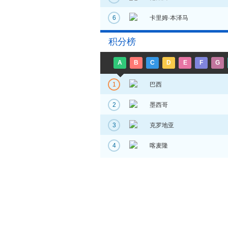
6
卡里姆·本泽马
积分榜
A
B
C
D
E
F
G
1
巴西
2
墨西哥
3
克罗地亚
4
喀麦隆