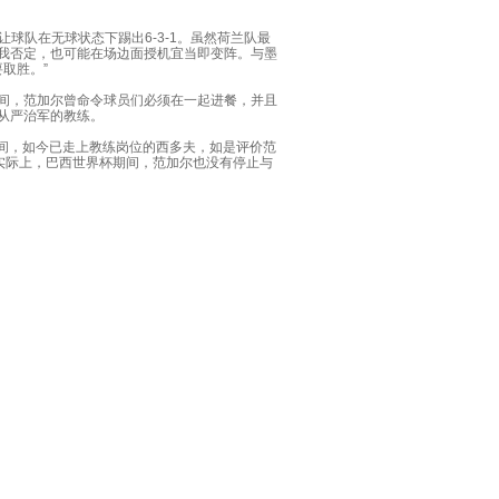
让球队在无球状态下踢出6-3-1。虽然荷兰队最
我否定，也可能在场边面授机宜当即变阵。与墨
取胜。”
间，范加尔曾命令球员们必须在一起进餐，并且
从严治军的教练。
间，如今已走上教练岗位的西多夫，如是评价范
实际上，巴西世界杯期间，范加尔也没有停止与