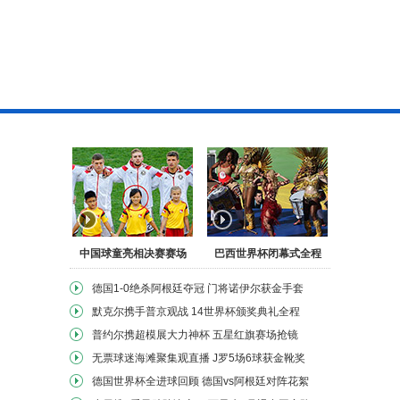
中国球童亮相决赛赛场
巴西世界杯闭幕式全程
德国1-0绝杀阿根廷夺冠
门将诺伊尔获金手套
默克尔携手普京观战
14世界杯颁奖典礼全程
普约尔携超模展大力神杯
五星红旗赛场抢镜
无票球迷海滩聚集观直播
J罗5场6球获金靴奖
德国世界杯全进球回顾
德国vs阿根廷对阵花絮