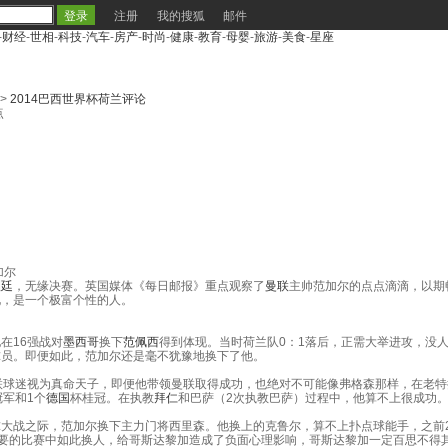
注册
我的搜狐
邮件
-
财经
-
世相
-
科技
-
汽车
-
房产
-
时尚
-
健康
-
教育
-
母婴
-
旅游
-
美食
-
星座
>
2014巴西世界杯荷兰评论
点
加尔
根廷
，无缘决赛。英国媒体《每日邮报》重点观察了
曼联
主帅范加尔的点点滴滴，以期
化，是一个极富个性的人。
在16强战对
墨西哥
换下
范佩西
得到体现。当时荷兰队0：1落后，正需大举进攻，没
球员。即便如此，范加尔还是毫不犹豫地换下了他。
球迷视为真命天子，即便他带领曼联取得成功，也绝对不可能像弗格森那样，在老特
冠军和1个
德国
杯桂冠。在执教
拜仁
和巴萨（2次执教巴萨）过程中，他算不上很成功
大战之际，范加尔换下主力门将西里森。他换上的克鲁尔，算不上扑点球能手，之前2
重要的比赛中如此换人，给哥斯达黎加造成了负面心理影响，哥斯达黎加一定百思不得