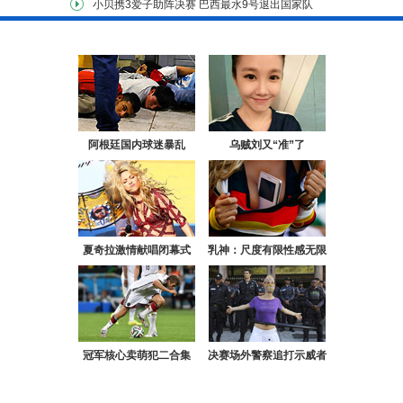
小贝携3爱子助阵决赛
巴西最水9号退出国家队
阿根廷国内球迷暴乱
乌贼刘又“准”了
夏奇拉激情献唱闭幕式
乳神：尺度有限性感无限
冠军核心卖萌犯二合集
决赛场外警察追打示威者