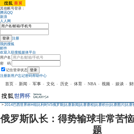
其他帐号登录：
腾讯QQ
新浪
人人网
注册
我的搜狐
邮件
欢迎入驻搜狐媒体平台
用户名
密 码
记住登录状态
注册新用户
忘记密码
帮助中心
首页
-
新闻
-
军事
-
文化
-
历史
-
体育
-
NBA
-
视频
-
娱谈
-
财
>
2014巴西世界杯H组比利时VS俄罗斯|比赛新闻|比赛赛程|比赛积分|比赛图片|比赛
俄罗斯队长：得势输球非常苦恼
题