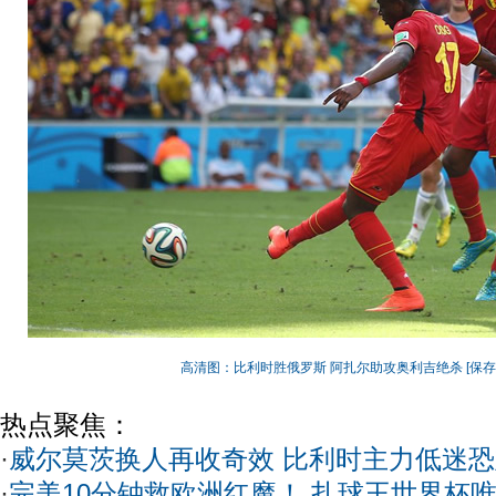
高清图：比利时胜俄罗斯 阿扎尔助攻奥利吉绝杀
[保
热点聚焦：
·
威尔莫茨换人再收奇效 比利时主力低迷
·
完美10分钟救欧洲红魔！ 扎球王世界杯