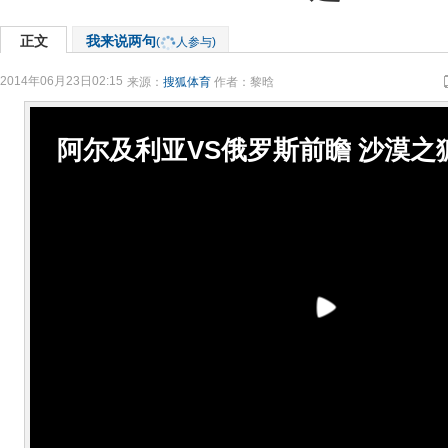
正文
我来说两句
(
人参与)
2014年06月23日02:15
来源：
搜狐体育
作者：黎晗
阿尔及利亚VS俄罗斯前瞻 沙漠之