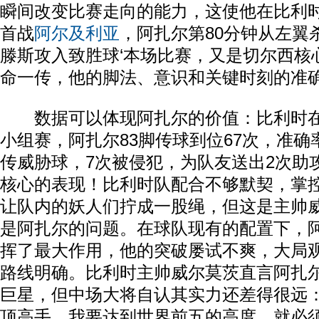
瞬间改变比赛走向的能力，这使他在比利
首战
阿尔及利亚
，阿扎尔第80分钟从左翼
滕斯攻入致胜球‘本场比赛，又是切尔西核
命一传，他的脚法、意识和关键时刻的准
数据可以体现阿扎尔的价值：比利时在
小组赛，阿扎尔83脚传球到位67次，准确率
传威胁球，7次被侵犯，为队友送出2次助
核心的表现！比利时队配合不够默契，掌
让队内的妖人们拧成一股绳，但这是主帅
是阿扎尔的问题。在球队现有的配置下，
挥了最大作用，他的突破屡试不爽，大局
路线明确。比利时主帅威尔莫茨直言阿扎
巨星，但中场大将自认其实力还差得很远：
顶高手，我要达到世界前五的高度，就必