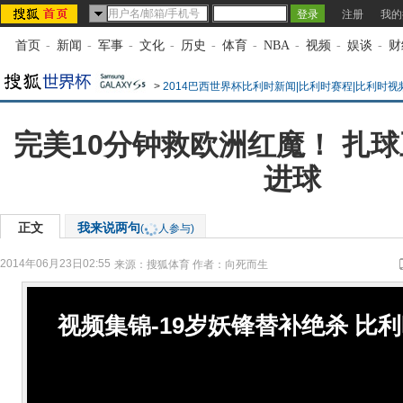
注册
我的
首页
-
新闻
-
军事
-
文化
-
历史
-
体育
-
NBA
-
视频
-
娱谈
-
财
>
2014巴西世界杯比利时新闻|比利时赛程|比利时视
完美10分钟救欧洲红魔！ 扎
进球
正文
我来说两句
(
人参与)
2014年06月23日02:55
来源：
搜狐体育
作者：向死而生
视频集锦-19岁妖锋替补绝杀 比利