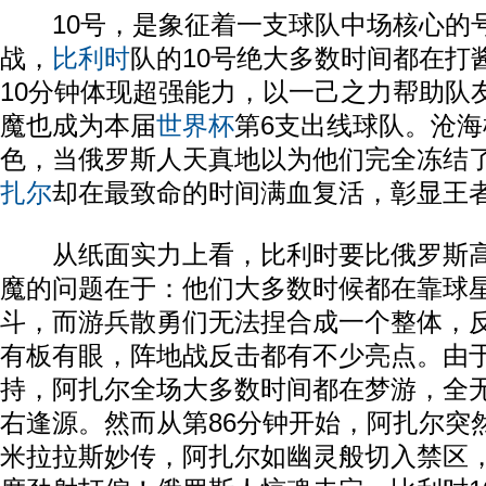
10号，是象征着一支球队中场核心的
战，
比利时
队的10号绝大多数时间都在打
10分钟体现超强能力，以一己之力帮助队
魔也成为本届
世界杯
第6支出线球队。沧
色，当俄罗斯人天真地以为他们完全冻结
扎尔
却在最致命的时间满血复活，彰显王
从纸面实力上看，比利时要比俄罗斯高
魔的问题在于：他们大多数时候都在靠球
斗，而游兵散勇们无法捏合成一个整体，
有板有眼，阵地战反击都有不少亮点。由
持，阿扎尔全场大多数时间都在梦游，全
右逢源。然而从第86分钟开始，阿扎尔突
米拉拉斯妙传，阿扎尔如幽灵般切入禁区