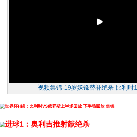
视频集锦-19岁妖锋替补绝杀 比利时1
世界杯H组：比利时VS俄罗斯上半场回放
下半场回放
集锦
进球1：奥利吉推射献绝杀