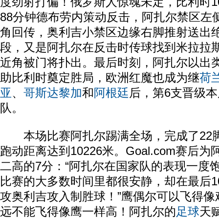
度劲射打偏！俄罗斯人惊魂未定，比利时1
88分钟德布劳内策动反击，阿扎尔禁区左
角回传，奥利吉小禁区边缘右脚推射送出
段，又是阿扎尔在反击时传球找到米拉拉
近角被门将扑出。最后时刻，阿扎尔以出
助比利时奠定胜局，欧洲红魔也成为继
荷
亚
、
哥斯达黎加
和
阿根廷
后，第6支晋级本
队。
本场比赛阿扎尔踢满全场，完成了22脚
跑动距离达到10226米。Goal.com赛
二高的7分：“阿扎尔在国家队的表现一度
比赛的大多数时间里都很安静，却在最后1
攻奥利吉攻入制胜球！”鹰偶尔可以飞得像
远不能飞得像鹰一样高！阿扎尔的
足球
天