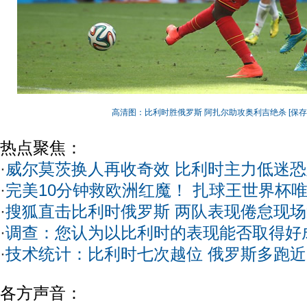
高清图：比利时胜俄罗斯 阿扎尔助攻奥利吉绝杀
[保
热点聚焦：
·
威尔莫茨换人再收奇效 比利时主力低迷
·
完美10分钟救欧洲红魔！ 扎球王世界杯
·
搜狐直击比利时俄罗斯 两队表现倦怠现
·
调查：您认为以比利时的表现能否取得好
·
技术统计：比利时七次越位 俄罗斯多跑
各方声音：