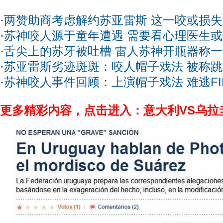
·
两赞助商考虑解约苏亚雷斯 这一咬或损
·
苏神咬人源于童年遭遇 需要看心理医生
·
舌尖上的苏牙被吐槽 雷人苏神开瓶器称
·
苏亚雷斯劣迹斑斑：咬人帽子戏法 被称
·
苏神咬人事件回顾：上演帽子戏法 难逃FI
更多精彩内容，点击进入：意大利VS乌拉