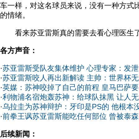
车一样，对这名球员来说，没有一种方式
的情绪。
看来苏亚雷斯真的需要去看心理医生
各方声音：
·
苏亚雷斯受队友集体维护 心理专家：发
·
苏亚雷斯咬人再出新解读 主帅：世界杯
·
英媒：苏神咬掉了自己的前程 皇马巴萨
·
利物浦名宿炮轰苏神：给球队抹黑 让人
·
乌拉圭为苏神辩护：牙印是PS的 他根本
·
前拳王讽苏亚雷斯能吃任何部位 曾被泰
后续新闻：