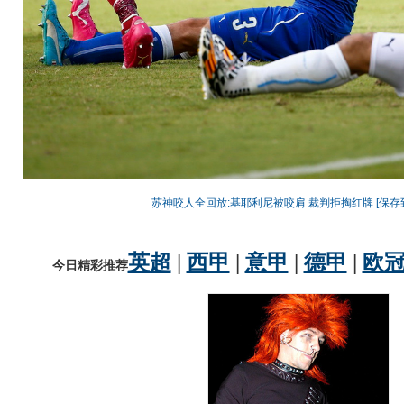
苏神咬人全回放:基耶利尼被咬肩 裁判拒掏红牌
[保存