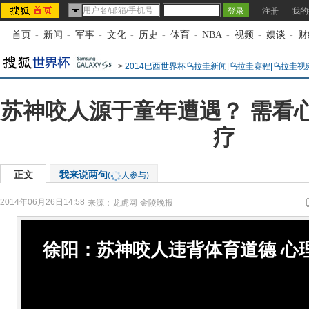
注册
我的
首页
-
新闻
-
军事
-
文化
-
历史
-
体育
-
NBA
-
视频
-
娱谈
-
财
>
2014巴西世界杯乌拉圭新闻|乌拉圭赛程|乌拉圭视
苏神咬人源于童年遭遇？ 需看
疗
正文
我来说两句
(
人参与)
2014年06月26日14:58
来源：
龙虎网-金陵晚报
徐阳：苏神咬人违背体育道德 心