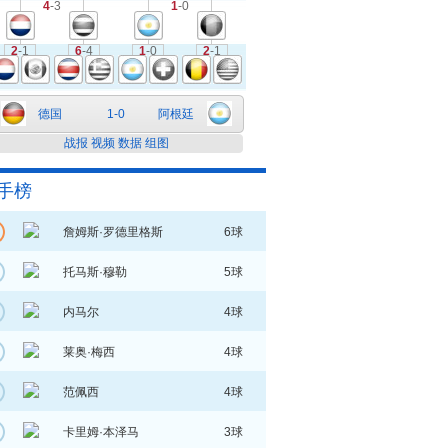
4
-3
1
-0
2
-1
6
-4
1
-0
2
-1
德国
1-0
阿根廷
战报
视频
数据
组图
手榜
詹姆斯·罗德里格斯
6球
托马斯·穆勒
5球
内马尔
4球
莱奥·梅西
4球
范佩西
4球
卡里姆·本泽马
3球