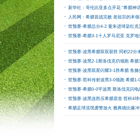
新华社：哥伦比亚多点开花 "希腊神
人民网：希腊首战完败 老祖宗的本领
世预赛-希腊总分4-2 曼朱进球染红克
世预赛-希腊3-1十人罗马尼亚 克罗
世预赛-波黑希腊双双获胜 同积22分
世预赛-波黑2-1斯洛伐克仍领跑 希腊1
世预赛-波黑双星闪耀3-1胜希腊 鱼
世预赛-哲科传射波黑3-0领跑 希腊1
世预赛-希腊0-0平波黑 斯洛伐克闪
世预赛-波黑连胜压希腊居首 哲科4
希腊足球流氓袭警放火 雅典德比爆