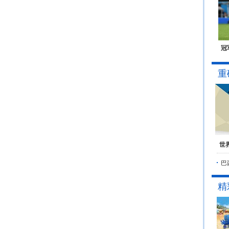
冠
重
世
巴
精