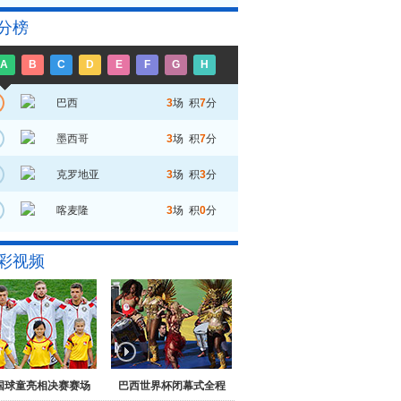
分榜
A
B
C
D
E
F
G
H
巴西
3
场 积
7
分
墨西哥
3
场 积
7
分
克罗地亚
3
场 积
3
分
喀麦隆
3
场 积
0
分
彩视频
国球童亮相决赛赛场
巴西世界杯闭幕式全程