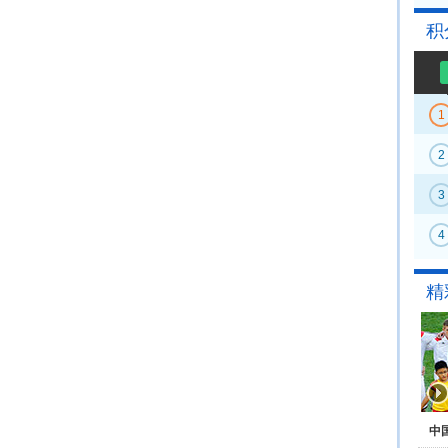
积
1
2
3
4
精
中