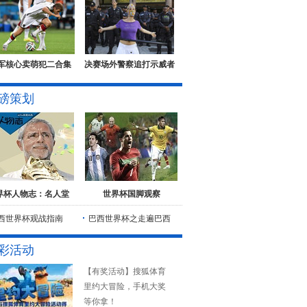
军核心卖萌犯二合集
决赛场外警察追打示威者
磅策划
界杯人物志：名人堂
世界杯国脚观察
西世界杯观战指南
巴西世界杯之走遍巴西
彩活动
【有奖活动】搜狐体育
里约大冒险，手机大奖
等你拿！