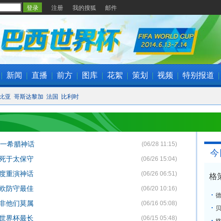
注册
我的搜狐
邮件
|
新闻
|
直播
|
前方
|
图库
|
花絮
|
策划
|
视频
|
特别报道
|
比亚
哥斯达黎加
法国
比利时
又一希腊神话
(06/28 11:15)
今
利死于太保守
(06/26 15:04)
再度重演神话
(06/26 06:51)
格
全欧防守最佳
(06/20 10:16)
队非他们莫属
(06/16 05:08)
字世界杯最长
(06/15 05:48)