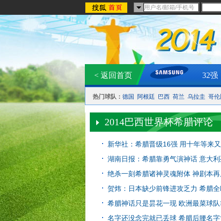
< 返回首页
32强
热门球队：
德国
阿根廷
巴西
荷兰
乌拉圭
哥伦
2014巴西世界杯希腊评论
新华社：希腊晋级16强 用十年等来
湖南日报：希腊靠勇气演神话 意大
绝杀一刻希腊诸神灵魂附体 神剧本
贺炜：日本缺少前锋进攻乏力 希腊
希腊神话只是昙花一现 欧洲最菜球
名字还没念完就已丢球 希腊后腰名