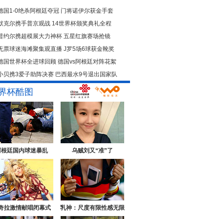
德国1-0绝杀阿根廷夺冠
门将诺伊尔获金手套
默克尔携手普京观战
14世界杯颁奖典礼全程
普约尔携超模展大力神杯
五星红旗赛场抢镜
无票球迷海滩聚集观直播
J罗5场6球获金靴奖
德国世界杯全进球回顾
德国vs阿根廷对阵花絮
小贝携3爱子助阵决赛
巴西最水9号退出国家队
界杯酷图
阿根廷国内球迷暴乱
乌贼刘又“准”了
奇拉激情献唱闭幕式
乳神：尺度有限性感无限