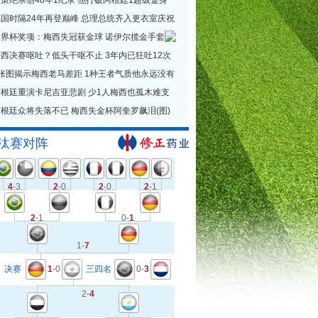
策绝杀创48年1纪录 他打破阿根廷1超级金身
德国时隔24年再登巅峰 总理总统齐入更衣室庆祝
世界杯奖项：梅西失冠获金球 诺伊尔揽金手套
西决赛呕吐？低头干呕不止 3年内已狂吐12次
1张图揭示梅西老马差距 1种王者气质他永远没有
阿根廷重演卡尼吉亚悲剧 少1人梅西也孤木难支
根廷众将失落不已 梅西失金杯阿奎罗飙泪(图)
汰赛对阵
4
-3
2
-0
2
-0
2
-1
2
-1
0-
1
1-
7
决赛
1
-0
三四名
0-
3
2-
4