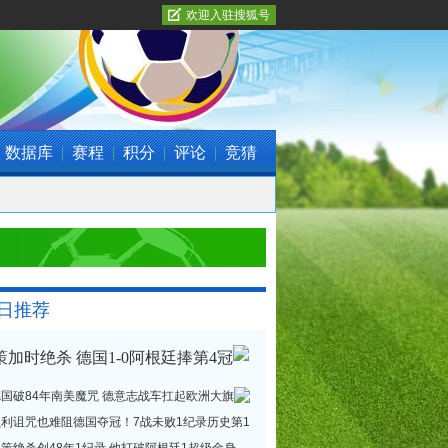
欢迎入驻搜狐号
数据库
|
赛程
|
积分
|
评论
|
竞猜
日推荐
策加时绝杀 德国1-0阿根廷捧第4冠
德国破84年南美魔咒 德意志战车扛起欧洲大旗
贝利诅咒也难阻德国夺冠！7战未败1纪录历史第1