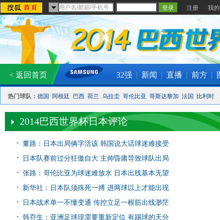
注册
我的
< 返回首页
32强
|
新闻
|
直播
|
前方
|
热门球队：
德国
阿根廷
巴西
荷兰
乌拉圭
哥伦比亚
哥斯达黎加
法国
比利时
2014巴西世界杯日本评论
董路：日本出局俩字活该 韩国说大话球迷难接受
日本队赛前过分狂傲自大 主帅昏庸导致球队出局
张路：哥伦比亚为球迷难放水 日本出线基本无望
新华社：日本队须殊死一搏 进两球以上才能出现
日本战术单一不懂变通 传控立足一根筋出线渺茫
韩乔生：亚洲足球现需要重新定位 有踢球的天分