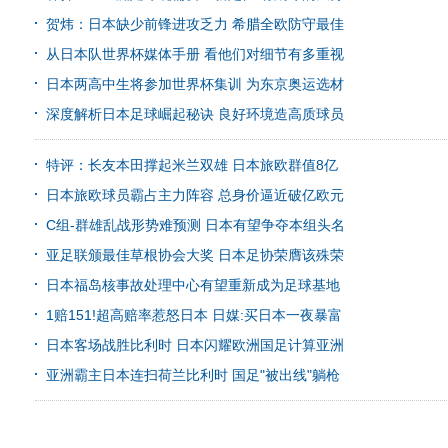
贺炜：日本缺少前锋进攻乏力 希腊全欧防守最佳
从日本队世界杯媒体手册 看他们对细节有多重视
日本两高中生将参加世界杯集训 为东京奥运选材
深度解析日本足球崛起秘诀 良好环境造高质球员
特评：长友本田撑起米兰双雄 日本旅欧群值8亿
日本旅欧球员霸占主力阵容 总身价逼近破亿欧元
C组-群雄乱战形势难预测 日本有望争夺本组头名
亚足联颁最佳草根协会大奖 日本足协荣膺该殊荣
日本福岛核事故处理中心有望重新成为足球基地
1赔151!超高赔率惹怒日本 日媒:买日本一夜暴富
日本客场战胜比利时 日本闪耀欧洲国足计算亚洲
亚洲霸主日本连扫荷兰比利时 国足"被出线"躺枪