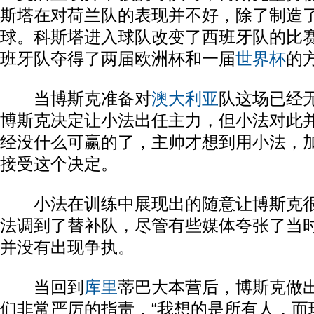
斯塔在对荷兰队的表现并不好，除了制造
球。科斯塔进入球队改变了西班牙队的比
班牙队夺得了两届欧洲杯和一届
世界杯
的
当博斯克准备对
澳大利亚
队这场已经
博斯克决定让小法出任主力，但小法对此
经没什么可赢的了，主帅才想到用小法，
接受这个决定。
小法在训练中展现出的随意让博斯克很
法调到了替补队，尽管有些媒体夸张了当
并没有出现争执。
当回到
库里
蒂巴大本营后，博斯克做
们非常严厉的指责，“我想的是所有人，而