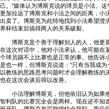
己。”媒体认为博斯克说的球员是小法。这
更加拉远了博斯克和小法之间的距离，小
出卖了。博斯克为此特地找到小法希望澄
界杯结束后搞得两人的关系破裂。
博斯克是个善于理解别人的人，他更喜
在这次对话中，他对小法承认，他可能在
个球员踢不上比赛也是正常的事。他告诉
是也一样，但博斯克说道：“只有当我成为
以教练的思路思考问题时才会理解教练的决
也在这次会谈后得以改善。
小法理解博斯克，但他依旧认为如果他
智利队的比赛完全会是两样。现在还不知