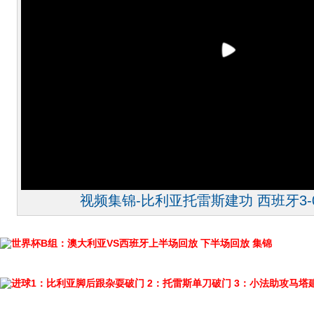
视频集锦-比利亚托雷斯建功 西班牙3
世界杯B组：澳大利亚VS西班牙上半场回放
下半场回放
集锦
进球1：比利亚脚后跟杂耍破门
2：托雷斯单刀破门
3：小法助攻马塔