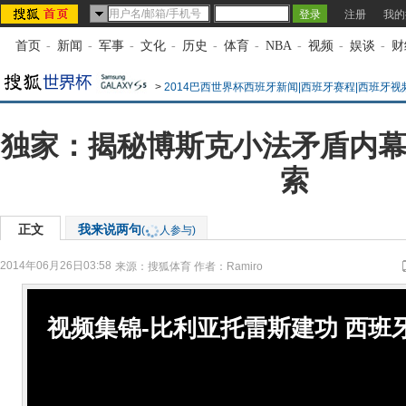
注册
我的
首页
-
新闻
-
军事
-
文化
-
历史
-
体育
-
NBA
-
视频
-
娱谈
-
财
>
2014巴西世界杯西班牙新闻|西班牙赛程|西班牙视
独家：揭秘博斯克小法矛盾内幕
索
正文
我来说两句
(
人参与)
2014年06月26日03:58
来源：
搜狐体育
作者：Ramiro
视频集锦-比利亚托雷斯建功 西班牙