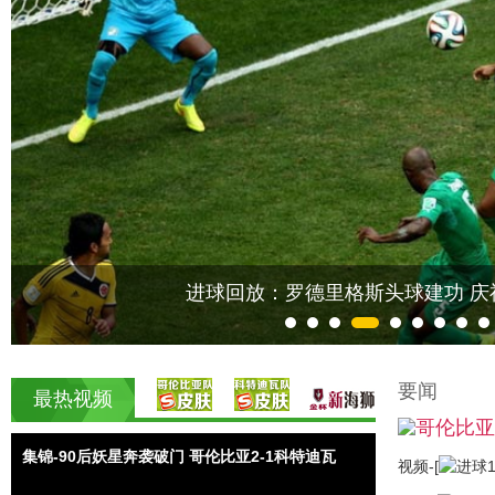
进球回放：罗德里格斯头球建功 庆
要闻
最热视频
哥伦比亚
集锦-90后妖星奔袭破门 哥伦比亚2-1科特迪瓦
视频-[
进球