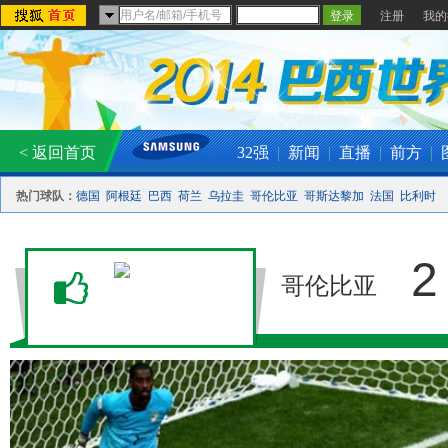
注册
我的
< 返回首页
32强
|
新闻
|
直播
|
前方
|
热门球队：
德国
阿根廷
巴西
荷兰
乌拉圭
哥伦比亚
哥斯达黎加
法国
比利时
2
哥伦比亚