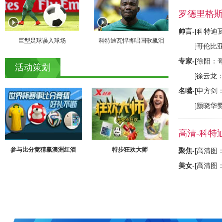
罗德里格
帅言-
[
科特迪
巨型足球误入球场
科特迪瓦悍将唱国歌飙泪
[
哥伦比
专家-
[
徐阳：
活动策划
[
徐云龙
名嘴
-[
申方剑
[
颜晓华
高清-科特
参与比分竞猜赢澳洲红酒
特步狂欢大师
聚焦
-[
高清图
美女
-[
高清图