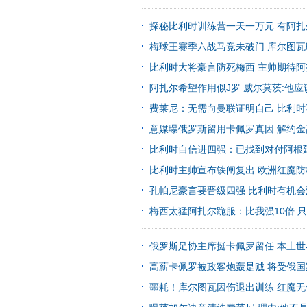
探秘比利时训练营一天一万元 有阿
梅球王赛季六战马竞未破门 库尔图
比利时大将豪言防死梅西 主帅期待
阿扎尔希望作用似J罗 威尔莫茨:他
费莱尼：无需向曼联证明自己 比利
意媒曝俄罗斯留用卡佩罗真因 解约金高
比利时自信进四强：已找到对付阿根
比利时主帅宣布铁闸复出 欧洲红魔
孔帕尼豪言要晋级四强 比利时有机
梅西太猛阿扎尔跪服：比我强10倍 
俄罗斯足协主席挺卡佩罗留任 本土
高薪卡佩罗被政客炮轰是贼 将受俄
噩耗！库尔图瓦因伤退出训练 红魔