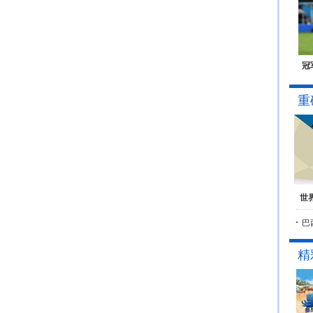
冠
重
世
巴
精