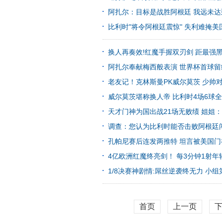
阿扎尔：目标是战胜阿根廷 我远未
比利时"将令阿根廷震惊" 失利难掩
换人再奏效!红魔手握双刃剑 距最强
阿扎尔奉献梅西般表演 世界杯首球留给
老友记！克林斯曼PK威尔莫茨 少帅
威尔莫茨堪称换人帝 比利时4场6球
天才门神为国出战21场无败绩 姐姐
调查：您认为比利时能否击败阿根廷
孔帕尼赛后连发两推特 坦言被美国门
4亿欧洲红魔终亮剑！ 每3分钟1射
1/8决赛神剧情:屌丝逆袭终无力 小
首页
上一页