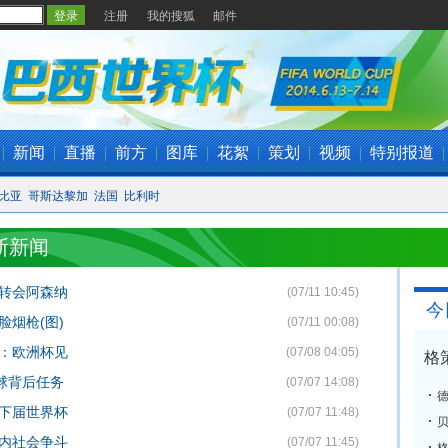
注册
我的搜狐
邮件
|
新闻
|
直播
|
前方
|
图库
|
花絮
|
策划
|
视频
|
特别报道
|
比亚
哥斯达黎加
法国
比利时
斯新闻
要转会阿森纳
(07/11 10:45)
今
脸烟枪(图)
(07/11 00:08)
尼：欧洲杯见
(07/08 04:05)
格
足球背后任务
(07/07 14:08)
战下届世界杯
(07/07 11:48)
国内社会争斗
(07/07 11:45)