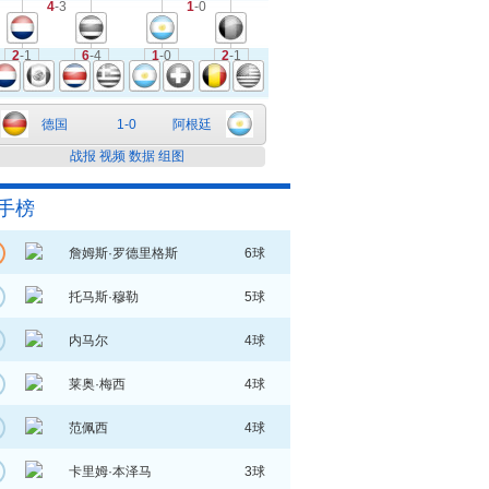
4
-3
1
-0
2
-1
6
-4
1
-0
2
-1
德国
1-0
阿根廷
战报
视频
数据
组图
手榜
詹姆斯·罗德里格斯
6球
托马斯·穆勒
5球
内马尔
4球
莱奥·梅西
4球
范佩西
4球
卡里姆·本泽马
3球