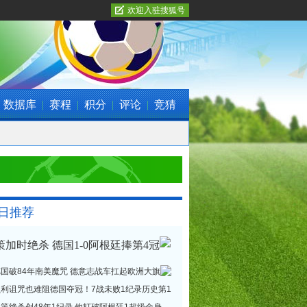
欢迎入驻搜狐号
数据库
|
赛程
|
积分
|
评论
|
竞猜
日推荐
策加时绝杀 德国1-0阿根廷捧第4冠
德国破84年南美魔咒 德意志战车扛起欧洲大旗
贝利诅咒也难阻德国夺冠！7战未败1纪录历史第1