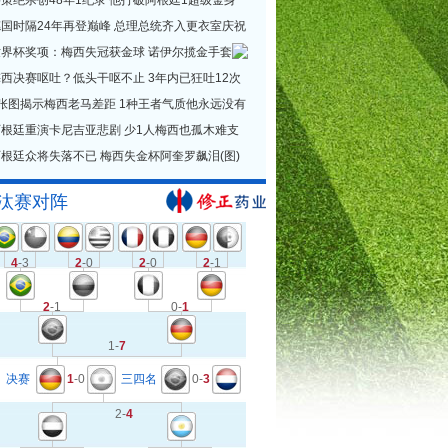
策绝杀创48年1纪录 他打破阿根廷1超级金身
德国时隔24年再登巅峰 总理总统齐入更衣室庆祝
世界杯奖项：梅西失冠获金球 诺伊尔揽金手套
西决赛呕吐？低头干呕不止 3年内已狂吐12次
1张图揭示梅西老马差距 1种王者气质他永远没有
阿根廷重演卡尼吉亚悲剧 少1人梅西也孤木难支
根廷众将失落不已 梅西失金杯阿奎罗飙泪(图)
汰赛对阵
4
-3
2
-0
2
-0
2
-1
2
-1
0-
1
1-
7
决赛
1
-0
三四名
0-
3
2-
4