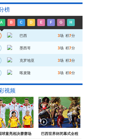
分榜
A
B
C
D
E
F
G
H
巴西
3
场 积
7
分
墨西哥
3
场 积
7
分
克罗地亚
3
场 积
3
分
喀麦隆
3
场 积
0
分
彩视频
国球童亮相决赛赛场
巴西世界杯闭幕式全程