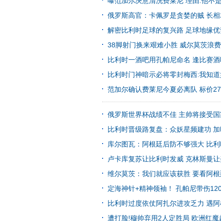
曝范加尔决意清洗费莱尼 理由:他不是曼
俄罗斯高官：卡佩罗是贪婪的贼 长
解密比利时足球的复兴路 足球地缘
38脚射门换来艰难小胜 威尔莫茨浪
比利时一酒吧用孔帕尼命名 逢比赛
比利时门神暗示必将零封梅西:我知
范加尔确认费莱尼今夏必离队 标价27
俄罗斯世界杯战绩不佳 主帅将接受
比利时晋级路复盘：众妖星频建功 
库尔图瓦：阿根廷后防不够强大 比
卢卡库复苏让比利时发威 克林斯曼
维尔莫茨：我们就应该获胜 要看阿
定海神针+精神领袖！ 孔帕尼带伤12
比利时过度依仗阿扎尔进攻乏力 遇
遭打脸!穆帅弃用2人定胜局 欧洲红