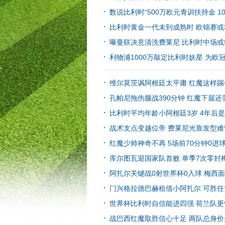
数说比利时“500万欧元青训扶持金 1
比利时黄金一代未到成熟时 欧锦赛
曝曼联决意清洗费莱尼 比利时中场
利物浦1000万敲定比利时妖星 为欧
维尔莫茨讽阿根廷太平庸 红魔这样
孔帕尼拖伤腿战390分钟 红魔下届
比利时平均年龄小阿根廷3岁 4年后
战术支点变越位帝 费莱尼光靠发型
红魔少帅神奇不再 5场前70分钟0进
库尔图瓦迎国家队首败 单季7次零封
阿扎尔关键战0射世界杯0入球 梅西
门兴格拉德巴赫租借小阿扎尔 可胜
世界杯比利时自信能进四强 荷兰队更怕
战巴西红魔取胜信心十足 两队总身价达