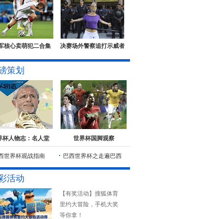
军核心卖萌犯二合集
决赛场外警察追打示威者
磅策划
界杯人物志：名人堂
世界杯国脚观察
西世界杯观战指南
巴西世界杯之走遍巴西
彩活动
【有奖活动】搜狐体育
里约大冒险，手机大奖
等你拿！