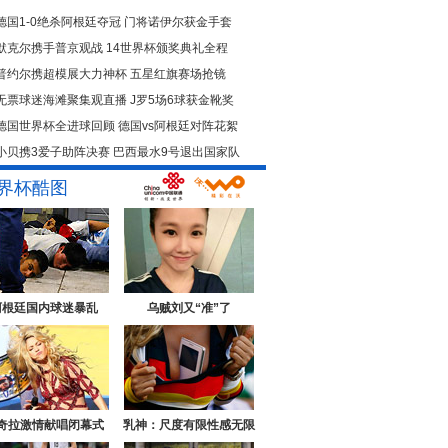
德国1-0绝杀阿根廷夺冠
门将诺伊尔获金手套
默克尔携手普京观战
14世界杯颁奖典礼全程
普约尔携超模展大力神杯
五星红旗赛场抢镜
无票球迷海滩聚集观直播
J罗5场6球获金靴奖
德国世界杯全进球回顾
德国vs阿根廷对阵花絮
小贝携3爱子助阵决赛
巴西最水9号退出国家队
界杯酷图
阿根廷国内球迷暴乱
乌贼刘又“准”了
奇拉激情献唱闭幕式
乳神：尺度有限性感无限