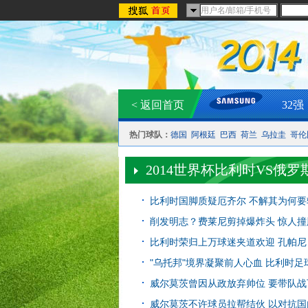
< 返回首页
32强
热门球队：
德国
阿根廷
巴西
荷兰
乌拉圭
哥伦
2014世界杯比利时VS俄罗
比利时国脚质疑厄齐尔 不解其为何
削发明志？费莱尼剪掉爆炸头 惊人撞
比利时荣归上万球迷夹道欢迎 孔帕
"乌托邦"境界凝聚前人心血 比利时
威尔莫茨曾因从政放弃帅位 要带队
威尔莫茨不许球员拉帮结伙 以对抗